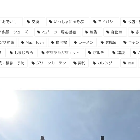
におでかけ
交換
いっしょにあそぶ
ヨドバシ
お店・
子供服・シューズ
PCパーツ・周辺機器
報告
自動車
家
ンザ対策
Macintosh
食べ物
ラーメン
お風呂
キャン
策
しまじろう
デジタルガジェット
ポルテ
福袋
院・検診・予防
グリーンカーテン
契約
カレンダー
Dell