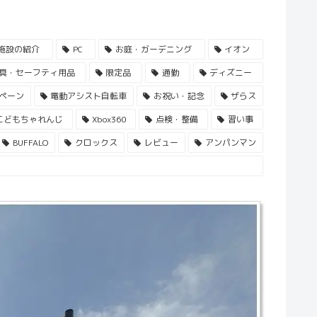
施設の紹介
PC
お庭・ガーデニング
イオン
具・セーフティ用品
限定品
通勤
ディズニー
ペーン
電動アシスト自転車
お祝い・記念
ザらス
こどもちゃれんじ
Xbox360
点検・整備
習い事
BUFFALO
クロックス
レビュー
アンパンマン