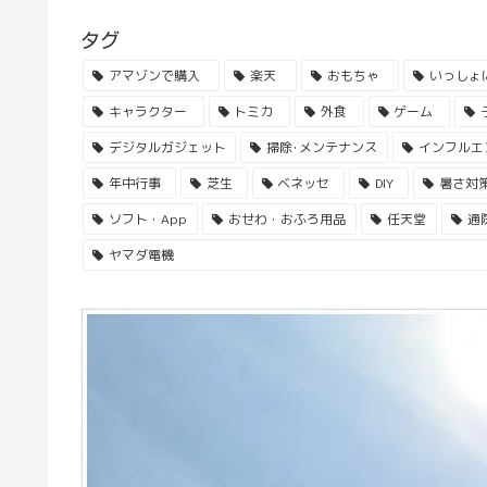
タグ
アマゾンで購入
楽天
おもちゃ
いっしょ
キャラクター
トミカ
外食
ゲーム
デジタルガジェット
掃除･メンテナンス
インフルエ
年中行事
芝生
ベネッセ
DIY
暑さ対
ソフト・App
おせわ・おふろ用品
任天堂
通
ヤマダ電機