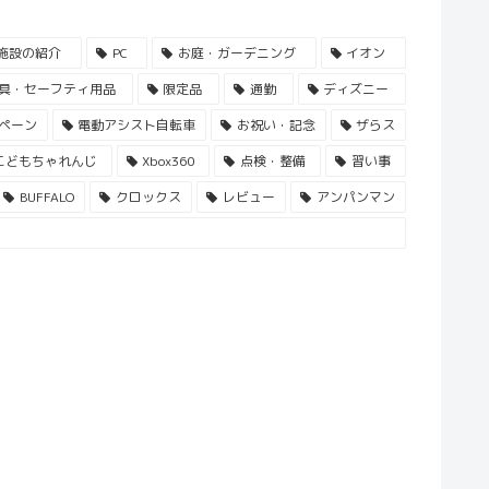
施設の紹介
PC
お庭・ガーデニング
イオン
具・セーフティ用品
限定品
通勤
ディズニー
ペーン
電動アシスト自転車
お祝い・記念
ザらス
こどもちゃれんじ
Xbox360
点検・整備
習い事
BUFFALO
クロックス
レビュー
アンパンマン