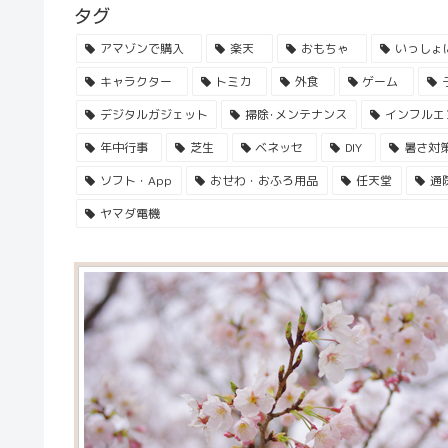
タグ
アマゾンで購入
楽天
おもちゃ
いっしょ
キャラクター
トミカ
外食
ゲーム
デジタルガジェット
掃除･メンテナンス
インフルエ
年中行事
芝生
ベネッセ
DIY
暑さ対
ソフト・App
おせわ・おふろ用品
任天堂
通
ヤマダ電機