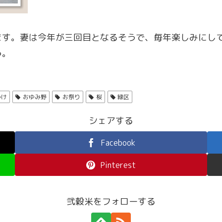
ます。妻は今年が三回目となるそうで、毎年楽しみにし
う。
かけ
おゆみ野
お祭り
桜
緑区
シェアする
Facebook
Pinterest
弐穀米をフォローする