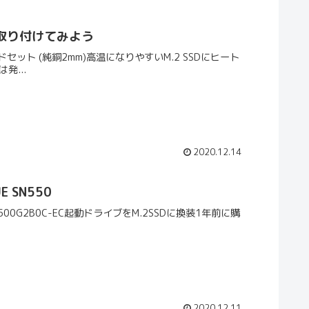
クを取り付けてみよう
ッドセット (純銅2mm)高温になりやすいM.2 SSDにヒート
発...
2020.12.14
E SN550
NVMe WDS500G2B0C-EC起動ドライブをM.2SSDに換装1年前に購
2020.12.11