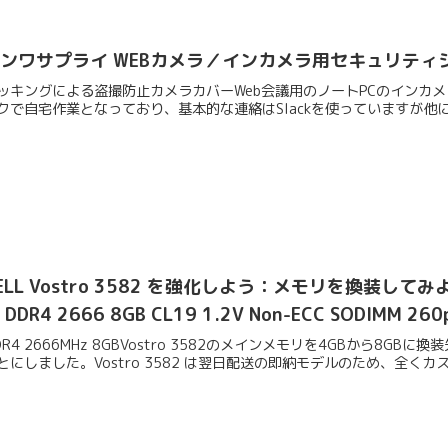
ンワサプライ WEBカメラ／インカメラ用セキュリティシール
ッキングによる盗撮防止カメラカバーWeb会議用のノートPCのインカ
クで自宅作業となっており、基本的な連絡はSlackを使っていますが他にもほぼ毎
ELL Vostro 3582 を強化しよう：メモリを換装して
 DDR4 2666 8GB CL19 1.2V Non-ECC SODIMM 2
DR4 2666MHz 8GBVostro 3582のメインメモリを4GBから8GBに換
とにしました。Vostro 3582 は翌日配送の即納モデルのため、全くカスタ