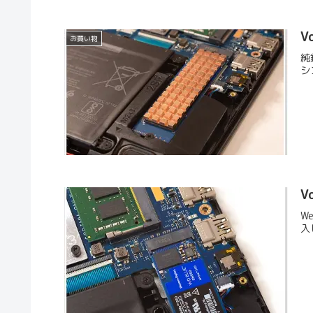
V
お買い物
純
シ
V
W
入