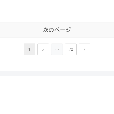
次のページ
次
1
2
…
20
へ