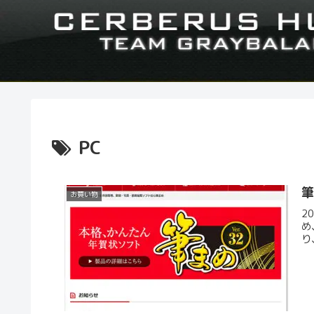
PC
お買い物
2
め
り、