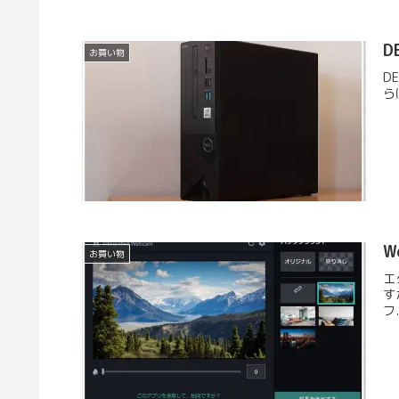
D
お買い物
D
ら
W
お買い物
エ
す
フ.