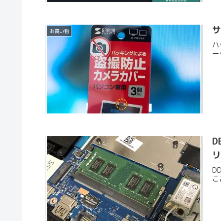
サ
お買い物
ハ
ー
D
リ
D
こ