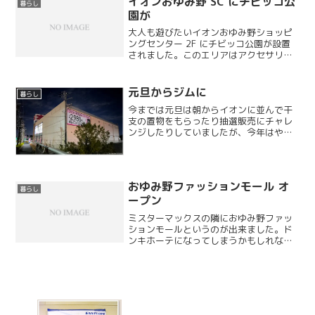
イオンおゆみ野 SC にチビッコ公
暮らし
ているようです。今朝、ミ...
園が
大人も遊びたいイオンおゆみ野ショッピ
ングセンター 2F にチビッコ公園が設置
されました。このエリアはアクセサリー
を販売しているショップがあったのです
が、その跡地に出来たようです。ちなみ
にこの周りの店舗はほとんど撤退して入
元旦からジムに
暮らし
れ替わりました。ユニ...
今までは元旦は朝からイオンに並んで干
支の置物をもらったり抽選販売にチャレ
ンジしたりしていましたが、今年はやめ
て2024年に最初に行く場所はジムとなり
ました。去年の5月にオープンしたフィッ
トネスジムですが週3〜5くらいのペース
で続いています。...
おゆみ野ファッションモール オ
暮らし
ープン
ミスターマックスの隣におゆみ野ファッ
ションモールというのが出来ました。ド
ンキホーテになってしまうかもしれない
という恐ろしい噂もあったのですが、地
域住民の祈りが通じたのかそうはなりま
せんでした。