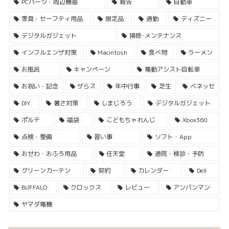
PCパーツ・周辺機器
報告
自動車
家具・セーフティ用品
限定品
通勤
ディズニー
デジタルガジェット
掃除･メンテナンス
インフルエンザ対策
Macintosh
食べ物
ラーメン
お風呂
キャンペーン
電動アシスト自転車
お祝い・記念
ザらス
年中行事
芝生
ベネッセ
DIY
暑さ対策
しまじろう
デジタルガジェット
ポルテ
福袋
こどもちゃれんじ
Xbox360
点検・整備
習い事
ソフト・App
おせわ・おふろ用品
任天堂
通院・検診・予防
グリーンカーテン
契約
カレンダー
Dell
BUFFALO
クロックス
レビュー
アンパンマン
ヤマダ電機