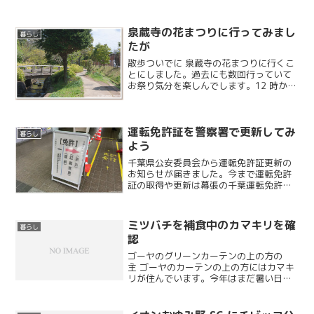
泉蔵寺の花まつりに行ってみまし
暮らし
たが
散歩ついでに 泉蔵寺の花まつりに行くこ
とにしました。過去にも数回行っていて
お祭り気分を楽しんでします。12 時から
餅まきがあるそうなので遅れないように
出発です。
運転免許証を警察署で更新してみ
暮らし
よう
千葉県公安委員会から運転免許証更新の
お知らせが届きました。今まで運転免許
証の取得や更新は幕張の千葉運転免許セ
ンターに行っていましたが、行き帰りの
時間と免許センター内での混雑で1日潰れ
てしまうのと、今は予約が必要というこ
ミツバチを補食中のカマキリを確
暮らし
とで最寄りの警察署で更...
認
ゴーヤのグリーンカーテンの上の方の
主 ゴーヤのカーテンの上の方にはカマキ
リが住んでいます。今年はまだ暑い日が
続いているからか、ゴーヤもまだまだ花
を咲かせておりいろいろな昆虫が受粉に
来るのでカマキリには良い狩り場になっ