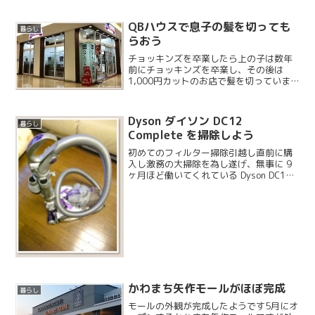
QBハウスで息子の髪を切っても
暮らし
らおう
チョッキンズを卒業したら上の子は数年
前にチョッキンズを卒業し、その後は
1,000円カットのお店で髪を切っていま
す。だいたい何かのついでにカットして
もらう事が多いので、ここのQBハウスの
他にも2ヶ所くらい馴染みのお店がありま
Dyson ダイソン DC12
暮らし
す。昔は小学校の近...
Complete を掃除しよう
初めてのフィルター掃除引越し直前に購
入し激務の大掃除を為し遂げ、無事に 9
ヶ月ほど働いてくれている Dyson DC12
complete ですが初めてのフィルター掃
除をすることにしました。通販生活でも
比較されないダイソンのメンテナンス性...
かわまち矢作モールがほぼ完成
暮らし
モールの外観が完成したようです5月にオ