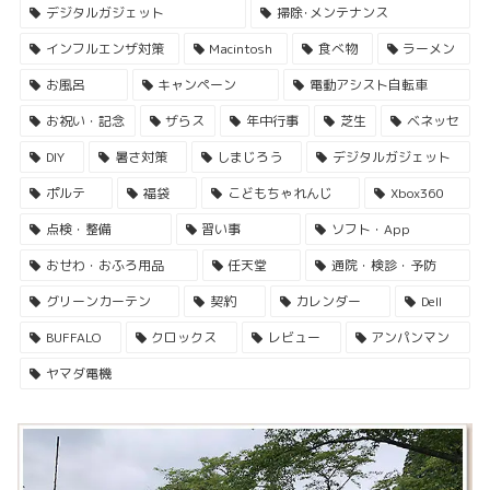
デジタルガジェット
掃除･メンテナンス
インフルエンザ対策
Macintosh
食べ物
ラーメン
お風呂
キャンペーン
電動アシスト自転車
お祝い・記念
ザらス
年中行事
芝生
ベネッセ
DIY
暑さ対策
しまじろう
デジタルガジェット
ポルテ
福袋
こどもちゃれんじ
Xbox360
点検・整備
習い事
ソフト・App
おせわ・おふろ用品
任天堂
通院・検診・予防
グリーンカーテン
契約
カレンダー
Dell
BUFFALO
クロックス
レビュー
アンパンマン
ヤマダ電機