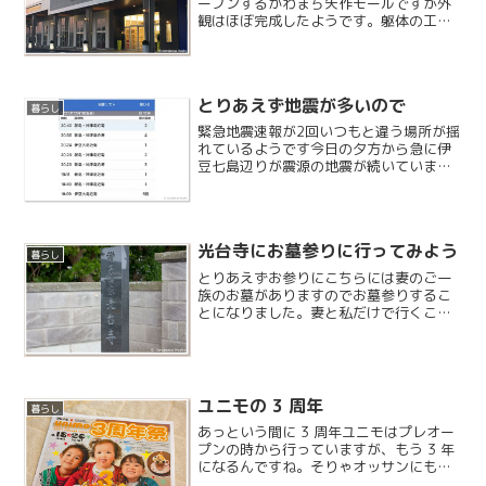
ープンするかわまち矢作モールですが外
観はほぼ完成したようです。躯体の工事
などが完了し、新店舗のスタッフと思わ
れる方や、内装業者の方の姿が見られま
す。電気も供給されており、入り口に並
んだ照明がとてもきれい...
とりあえず地震が多いので
暮らし
緊急地震速報が2回いつもと違う場所が揺
れているようです今日の夕方から急に伊
豆七島辺りが震源の地震が続いていま
す。昨日は茨城も大きめも地震があり、
いつもの太平洋側とは違うところが揺れ
ているようです。今はコロナで大変な時
期なので大きな地震が来な...
光台寺にお墓参りに行ってみよう
暮らし
とりあえずお参りにこちらには妻のご一
族のお墓がありますのでお墓参りするこ
とになりました。妻と私だけで行くこと
になり、息子はお義母さまと一緒にお昼
寝をしています。
ユニモの 3 周年
暮らし
あっという間に 3 周年ユニモはプレオー
プンの時から行っていますが、もう 3 年
になるんですね。そりゃオッサンにもな
るわけです。