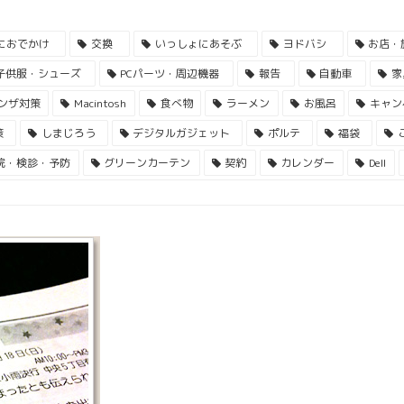
におでかけ
交換
いっしょにあそぶ
ヨドバシ
お店・
子供服・シューズ
PCパーツ・周辺機器
報告
自動車
家
ンザ対策
Macintosh
食べ物
ラーメン
お風呂
キャン
策
しまじろう
デジタルガジェット
ポルテ
福袋
院・検診・予防
グリーンカーテン
契約
カレンダー
Dell