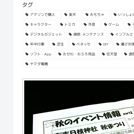
タグ
アマゾンで購入
楽天
おもちゃ
いっしょ
キャラクター
トミカ
外食
ゲーム
デジタルガジェット
掃除･メンテナンス
インフルエ
年中行事
芝生
ベネッセ
DIY
暑さ対
ソフト・App
おせわ・おふろ用品
任天堂
通
ヤマダ電機