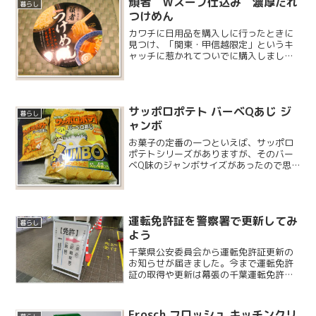
頑者 Ｗスープ仕込み 濃厚だれ
暮らし
つけめん
カワチに日用品を購入しに行ったときに
見つけ、「関東・甲信越限定」というキ
ャッチに惹かれてついでに購入しまし
た。300 円くらいだったと思います。こ
の間テレビで最近はつけめんが人気と言
っていましたが、何年も前からつけめん
は人気だった気もします...
サッポロポテト バーベQあじ ジ
暮らし
ャンボ
お菓子の定番の一つといえば、サッポロ
ポテトシリーズがありますが、そのバー
ベQ味のジャンボサイズがあったので思
わず買ってしまいました。パッケージに
は「中身まで！こんなに大きくなっちゃ
った！」とマギー味も入っています。子
供の頃はお菓子が入った赤...
運転免許証を警察署で更新してみ
暮らし
よう
千葉県公安委員会から運転免許証更新の
お知らせが届きました。今まで運転免許
証の取得や更新は幕張の千葉運転免許セ
ンターに行っていましたが、行き帰りの
時間と免許センター内での混雑で1日潰れ
てしまうのと、今は予約が必要というこ
Frosch フロッシュ キッチンクリ