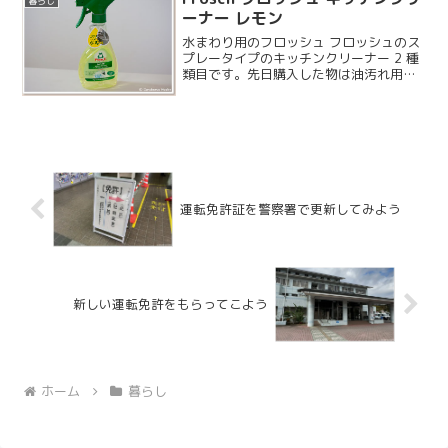
暮らし
とで最寄りの警察署で更...
ーナー レモン
水まわり用のフロッシュ フロッシュのス
プレータイプのキッチンクリーナー 2 種
類目です。先日購入した物は油汚れ用で
したが、こちらは水垢落としに向いた水
まわり用のフロッシュです。
運転免許証を警察署で更新してみよう
新しい運転免許をもらってこよう
ホーム
暮らし