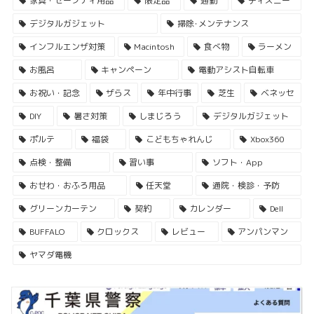
家具・セーフティ用品
限定品
通勤
ディズニー
デジタルガジェット
掃除･メンテナンス
インフルエンザ対策
Macintosh
食べ物
ラーメン
お風呂
キャンペーン
電動アシスト自転車
お祝い・記念
ザらス
年中行事
芝生
ベネッセ
DIY
暑さ対策
しまじろう
デジタルガジェット
ポルテ
福袋
こどもちゃれんじ
Xbox360
点検・整備
習い事
ソフト・App
おせわ・おふろ用品
任天堂
通院・検診・予防
グリーンカーテン
契約
カレンダー
Dell
BUFFALO
クロックス
レビュー
アンパンマン
ヤマダ電機