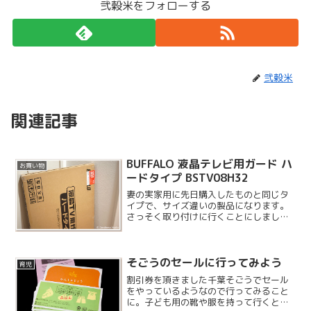
弐穀米をフォローする
弐穀米
関連記事
BUFFALO 液晶テレビ用ガード ハ
お買い物
ードタイプ BSTV08H32
妻の実家用に先日購入したものと同じタ
イプで、サイズ違いの製品になります。
さっそく取り付けに行くことにしまし
た。妻の実家はうちの息子の他にも、お
義兄様のジャイアント 2 歳児がいらっし
ゃるので、そろそろ無防備というわけに
そごうのセールに行ってみよう
もいかなくなりました。
育児
割引券を頂きました千葉そごうでセール
をやっているようなので行ってみること
に。子ども用の靴や服を持って行くと割