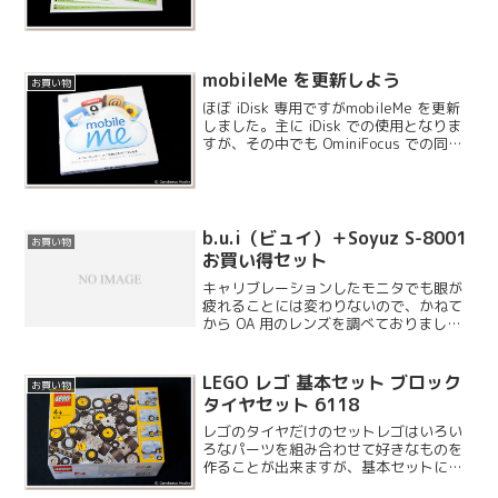
引券と交換してくれるキャンペーンもあ
り、持って行ったものは NPO を通じて海
外へ送られるそうです。
mobileMe を更新しよう
お買い物
ほぼ iDisk 専用ですがmobileMe を更新
しました。主に iDisk での使用となりま
すが、その中でも OminiFocus での同期
を大変便利に使用しています。.Mac 時代
は同期が上手くいかないことが結構あり
ましたが、最近は全...
b.u.i（ビュイ）＋Soyuz S-8001
お買い物
お買い得セット
キャリブレーションしたモニタでも眼が
疲れることには変わりないので、かねて
から OA 用のレンズを調べておりまし
た。最初は偏光レンズの有名どころであ
る TALEX の OA 用を考えていて、実際に
店頭で試してみたのですが色々と悩みま
LEGO レゴ 基本セット ブロック
お買い物
した。そん...
タイヤセット 6118
レゴのタイヤだけのセットレゴはいろい
ろなパーツを組み合わせて好きなものを
作ることが出来ますが、基本セットには
このような特定のパーツセットが用意さ