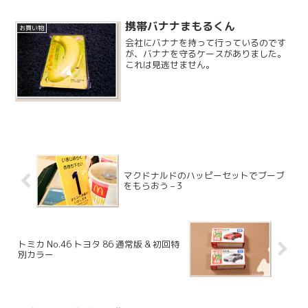
れています。息子は車を作って手押しで
遊ぶのが大好きなので、車輪のセットを
携帯バナナまもるくん
追加してみることにしまし...
お買い物
会社にバナナを持って行っているのです
が、バナナを守るケースがありました。
これは見逃せません。
マクドナルドのハッピーセットでブーブ
をもらおう – 3
トミカ No.46 トヨタ 86 通常版 & 初回特
別カラー