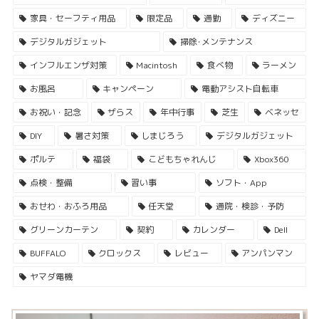
家具・セーフティ用品
限定品
通勤
ディズニー
デジタルガジェット
掃除･メンテナンス
インフルエンザ対策
Macintosh
食べ物
ラーメン
お風呂
キャンペーン
電動アシスト自転車
お祝い・記念
ザらス
年中行事
芝生
ベネッセ
DIY
暑さ対策
しまじろう
デジタルガジェット
ポルテ
福袋
こどもちゃれんじ
Xbox360
点検・整備
習い事
ソフト・App
おせわ・おふろ用品
任天堂
通院・検診・予防
グリーンカーテン
契約
カレンダー
Dell
BUFFALO
クロックス
レビュー
アンパンマン
ヤマダ電機