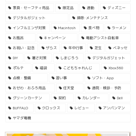
家具・セーフティ用品
限定品
通勤
ディズニー
デジタルガジェット
掃除･メンテナンス
インフルエンザ対策
Macintosh
食べ物
ラーメン
お風呂
キャンペーン
電動アシスト自転車
お祝い・記念
ザらス
年中行事
芝生
ベネッセ
DIY
暑さ対策
しまじろう
デジタルガジェット
ポルテ
福袋
こどもちゃれんじ
Xbox360
点検・整備
習い事
ソフト・App
おせわ・おふろ用品
任天堂
通院・検診・予防
グリーンカーテン
契約
カレンダー
Dell
BUFFALO
クロックス
レビュー
アンパンマン
ヤマダ電機