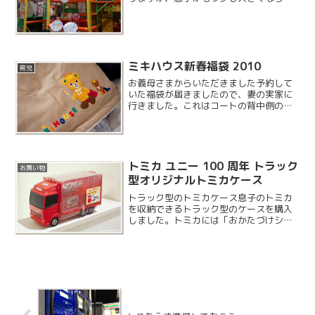
いと厳しそうなので、こちらのわいわい
パークで遊んでみることにしました。こ
ちらは最初の 20 分が 300 円（乗り物券
付き）...
ミキハウス新春福袋 2010
育児
お義母さまからいただきました予約して
いた福袋が届きましたので、妻の実家に
行きました。これはコートの背中側のす
そについているものですが、とても可愛
いですね。
トミカ ユニー 100 周年 トラック
お買い物
型オリジナルトミカケース
トラック型のトミカケース息子のトミカ
を収納できるトラック型のケースを購入
しました。トミカには「おかたづけシリ
ーズ」というカテゴリがあるのですが、
こちらはそれには入っていない感じです
ね。