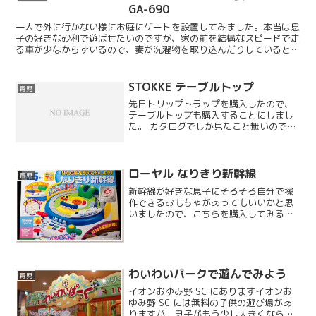
GA-690
一人で外に行かない様にお庭にゲートを設置してみました。本当は息
子の好きな砂利で遊ばせたいのですが、家の前を結構なスピードで走
る車が少なからずいるので、妻が洗濯物を取り込んだりしているとき
はお庭で遊んでもらいたいと思います。
STOKKE テーブルトップ
育児
先日トリップトラップを購入したので、
テーブルトップも購入することにしまし
た。 カタログでしか見たこと無いので結
構探しました。
ローヤル なりきり新幹線
育児
新幹線が好きな息子にそろそろ自分で操
作できるおもちゃがあってもいいかと思
いましたので、こちらを購入してみるこ
とにしました。ちょうど息子の好きな新
幹線です。
わいわいパークで遊んでみよう
育児
イオンおゆみ野 SC にありますイオンお
ゆみ野 SC には無料の子供の遊び場があ
りますが、息子がもう少し大きくならな