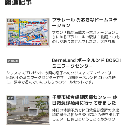
関連記事
プラレール おおきなドームステ
育児
ーション
サウンド機能満載の巨大ステーションう
ちにあるプラレールの駅は 1 階建てのも
のしかありませんでしたが、大きな駅が
やってきました。リアルなサウンドも聴
くことができます。
BørneLund ボーネルンド BOSCH
お買い物
ミニワークセンター
クリスマスプレゼント 今回の息子へのクリスマスプレゼントは
BOSCH のミニワークセンターです。以前ボーネルンドに行った時
に、夢中で遊んでいたおもちゃのツールセットです。
千葉市総合保健医療センター 休
育児
日救急診療所に行ってきました
休日の体調不良で休日救急診療所の小児
科に息子が朝から38度越えの熱を出して
しまい、日曜日ということでかかりつけ
の小児科は休診日なので、新港にある千