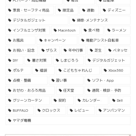
PCパーツ・周辺機器
報告
自動車
家具・セーフティ用品
限定品
通勤
ディズニー
デジタルガジェット
掃除･メンテナンス
インフルエンザ対策
Macintosh
食べ物
ラーメン
お風呂
キャンペーン
電動アシスト自転車
お祝い・記念
ザらス
年中行事
芝生
ベネッセ
DIY
暑さ対策
しまじろう
デジタルガジェット
ポルテ
福袋
こどもちゃれんじ
Xbox360
点検・整備
習い事
ソフト・App
おせわ・おふろ用品
任天堂
通院・検診・予防
グリーンカーテン
契約
カレンダー
Dell
BUFFALO
クロックス
レビュー
アンパンマン
ヤマダ電機