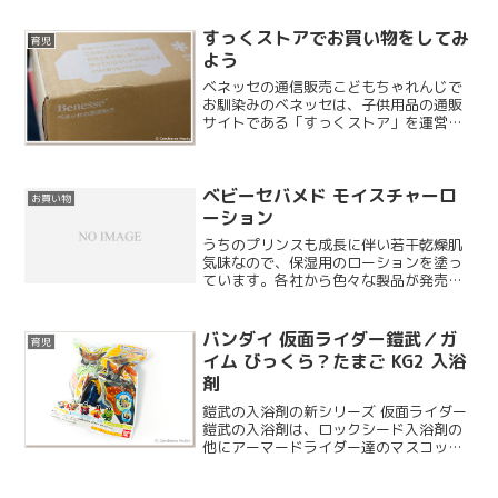
葉市総合保健医療センターに行ってきま
した。夜間応急診療の海浜病院には数回
すっくストアでお買い物をしてみ
行ったことがありますが...
育児
よう
ベネッセの通信販売こどもちゃれんじで
お馴染みのベネッセは、子供用品の通販
サイトである「すっくストア」を運営し
ていて思わず欲しくなってしまう良さ気
なアイテムが結構あります。いろいろな
メーカーとコラボレートした商品も多く
ベビーセバメド モイスチャーロ
ありまして、息子にはまだ...
お買い物
ーション
うちのプリンスも成長に伴い若干乾燥肌
気味なので、保湿用のローションを塗っ
ています。各社から色々な製品が発売さ
れていますが、我が家はセバメドのベビ
ー用に落ち着きました。
バンダイ 仮面ライダー鎧武／ガ
育児
イム びっくら？たまご KG2 入浴
剤
鎧武の入浴剤の新シリーズ 仮面ライダー
鎧武の入浴剤は、ロックシード入浴剤の
他にアーマードライダー達のマスコット
が入ったシリーズもあります。こちらは
その第二弾となり、息子の大好きなバロ