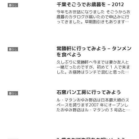
千葉そごうでお歳暮を – 2012
暮らし
今年もお世話になりました そごうからお
歳暮のカタログが届いたので申込みに行
ってきました。早期割引きもあります
し、早めに頼まないと無くなってしまう
商品もありますので会社帰りに寄ってみ
ることに。
常勝軒に行ってみよう – タンメン
暮らし
を食べよう
久しぶりに常勝軒へ今までは妻か友人と
一緒だったのですが、初めて 1 人で来ま
した。お昼時はランチで混むと思ったの
で、少し早めの昼食となりました。
石窯パン工房に行ってみよう
暮らし
ル・マタンおゆみ野店は日本最大級のス
ペースを誇ります2007 年にオープンし
たおゆみ野店はル・マタンの 3 号店とな
ります。駐車スペースは60 台分もあり、
いつもお客さんで賑わっています。定期
的にイベントもあり、元旦には甘酒も振
る舞われたり...