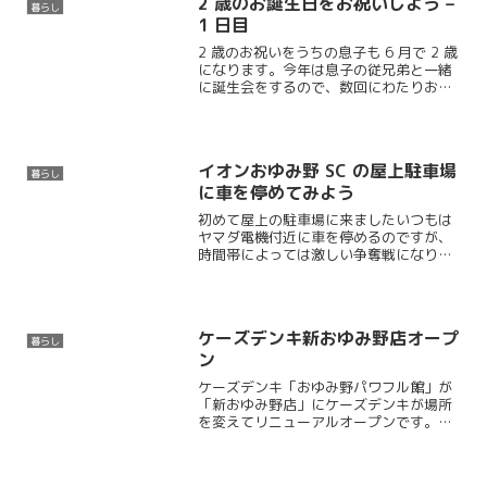
2 歳のお誕生日をお祝いしよう –
暮らし
1 日目
2 歳のお祝いをうちの息子も 6 月で 2 歳
になります。今年は息子の従兄弟と一緒
に誕生会をするので、数回にわたりお祝
いをすることになりました。1 回目の今
日は私の両親が来てくれました。こども
の日にケーキを購入した「パティスリ
ー・ドゥ・コリ...
イオンおゆみ野 SC の屋上駐車場
暮らし
に車を停めてみよう
初めて屋上の駐車場に来ましたいつもは
ヤマダ電機付近に車を停めるのですが、
時間帯によっては激しい争奪戦になりま
す。そういうときは裏の駐車場に行くこ
とが多いのですが、屋上にも駐車場があ
るので試しに行ってみることにしまし
た。
ケーズデンキ新おゆみ野店オープ
暮らし
ン
ケーズデンキ「おゆみ野パワフル館」が
「新おゆみ野店」にケーズデンキが場所
を変えてリニューアルオープンです。一
昨日の新聞折り込みにオープン広告が入
っていました。15 日オープンですが、初
日は都合が悪かったのでオープン 2 日目