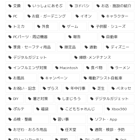
交換
いっしょにあそぶ
ヨドバシ
お店・施設の紹介
PC
お庭・ガーデニング
イオン
キャラクター
トミカ
外食
ゲーム
子供服・シューズ
PCパーツ・周辺機器
報告
自動車
家具・セーフティ用品
限定品
通勤
ディズニー
デジタルガジェット
掃除･メンテナンス
インフルエンザ対策
Macintosh
食べ物
ラーメン
お風呂
キャンペーン
電動アシスト自転車
お祝い・記念
ザらス
年中行事
芝生
ベネッセ
DIY
暑さ対策
しまじろう
デジタルガジェット
ポルテ
福袋
こどもちゃれんじ
Xbox360
点検・整備
習い事
ソフト・App
おせわ・おふろ用品
任天堂
通院・検診・予防
グリーンカーテン
契約
カレンダー
Dell