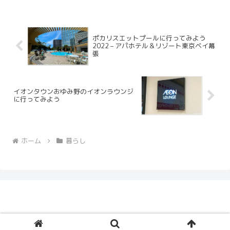
933SH は 9 月ごろに 945SH ...
ポカリスエットプールに行ってみよう
2022 – アパホテル＆リゾート東京ベイ幕
張
イオンタウンおゆみ野のイオンラウンジ
に行ってみよう
ホーム
暮らし
© 2005 Ceruberus Husky.