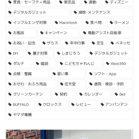
家具・セーフティ用品
限定品
通勤
ディズニー
デジタルガジェット
掃除･メンテナンス
インフルエンザ対策
Macintosh
食べ物
ラーメン
お風呂
キャンペーン
電動アシスト自転車
お祝い・記念
ザらス
年中行事
芝生
ベネッセ
DIY
暑さ対策
しまじろう
デジタルガジェット
ポルテ
福袋
こどもちゃれんじ
Xbox360
点検・整備
習い事
ソフト・App
おせわ・おふろ用品
任天堂
通院・検診・予防
グリーンカーテン
契約
カレンダー
Dell
BUFFALO
クロックス
レビュー
アンパンマン
ヤマダ電機