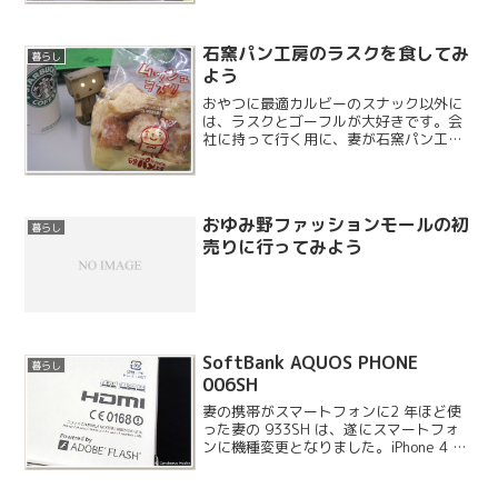
がこのような状態に……普段の置き場所
は影になるところなので大丈夫だったの
ですが、たまたま直射日光が当たって熱
石窯パン工房のラスクを食してみ
暮らし
くなるタイ...
よう
おやつに最適カルビーのスナック以外に
は、ラスクとゴーフルが大好きです。会
社に持って行く用に、妻が石窯パン工房
のラスクを買ってきてくれました。ラス
クは小さなパンの形をしたものがよくあ
りますが、こちらは塊になっており、か
なり美味しいのですがたく...
おゆみ野ファッションモールの初
暮らし
売りに行ってみよう
SoftBank AQUOS PHONE
暮らし
006SH
妻の携帯がスマートフォンに2 年ほど使
った妻の 933SH は、遂にスマートフォ
ンに機種変更となりました。iPhone 4 で
も良かったらしいのですが、今回はアン
ドロイドを選ぶ事になりました。父の