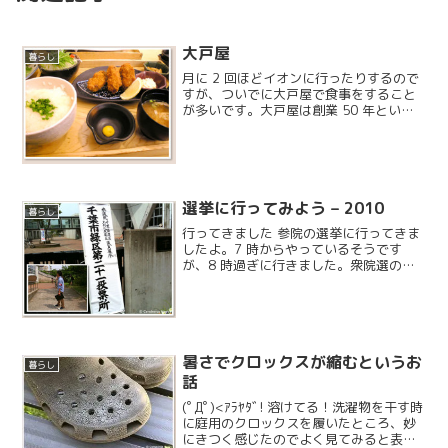
大戸屋
暮らし
月に 2 回ほどイオンに行ったりするので
すが、ついでに大戸屋で食事をすること
が多いです。大戸屋は創業 50 年という
結構歴史のある食堂で、主に和食です。
ランチが妙に安いので会社の近くにある
といいと思います。鎌取のイオンは結構
古いので、全フロ...
選挙に行ってみよう – 2010
暮らし
行ってきました 参院の選挙に行ってきま
したよ。7 時からやっているそうです
が、8 時過ぎに行きました。衆院選の時
より人が明らかに多い感じで、NHK が出
口調査に来ているところを初めて見まし
た。
暑さでクロックスが縮むというお
暮らし
話
(ﾟДﾟ)<ｱﾗﾔﾀﾞ! 溶けてる！洗濯物を干す時
に庭用のクロックスを履いたところ、妙
にきつく感じたのでよく見てみると表面