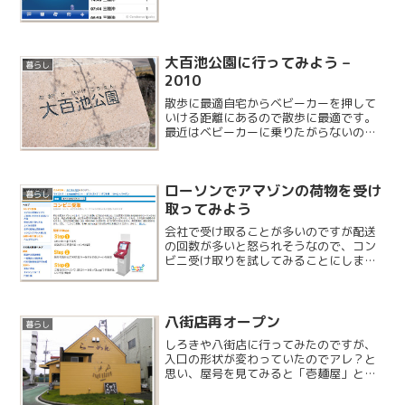
大百池公園に行ってみよう –
暮らし
2010
散歩に最適自宅からベビーカーを押して
いける距離にあるので散歩に最適です。
最近はベビーカーに乗りたがらないの
で、今日は車で行くことにしました。
ローソンでアマゾンの荷物を受け
暮らし
取ってみよう
会社で受け取ることが多いのですが配送
の回数が多いと怒られそうなので、コン
ビニ受け取りを試してみることにしまし
た。
八街店再オープン
暮らし
しろきや八街店に行ってみたのですが、
入口の形状が変わっていたのでアレ？と
思い、屋号を見てみると「壱麺屋」とい
う店に変わっていました。よく考えると
店の色も違うし、帰ろうかと思ったので