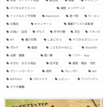
家具・セーフティ用品
限定品
通勤
ディズニー
デジタルガジェット
掃除･メンテナンス
インフルエンザ対策
Macintosh
食べ物
ラーメン
お風呂
キャンペーン
電動アシスト自転車
お祝い・記念
ザらス
年中行事
芝生
ベネッセ
DIY
暑さ対策
しまじろう
デジタルガジェット
ポルテ
福袋
こどもちゃれんじ
Xbox360
点検・整備
習い事
ソフト・App
おせわ・おふろ用品
任天堂
通院・検診・予防
グリーンカーテン
契約
カレンダー
Dell
BUFFALO
クロックス
レビュー
アンパンマン
ヤマダ電機