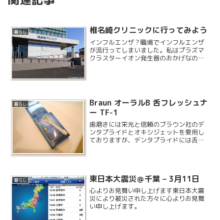
椎名崎クリニックに行ってみよう
暮らし
インフルエンザ？職場でインフルエンザ
が流行ってしまいました。私はプラズマ
クラスターイオン発生器のおかげなの
か、インフルエンザにはかからなかった
のですが、妻が体調を崩してしまいまし
た。ということで、会社を休んで妻を病
院に連れて行くことに……
Braun オーラルB 舌フレッシュナ
暮らし
ー TF-1
歯磨きには栄光と信頼のブラウン社のデ
ンタプライドとオキシジェットを愛用し
ておりますが、デンタプライドには舌を
掃除する、舌フレッシュナーというヘッ
ドがあります。最新の機種には標準で付
属しているようです。
東日本大震災＠千葉 – 3月11日
暮らし
心よりお見舞い申し上げます東日本大震
災により被災された方々に心よりお見舞
い申し上げます。