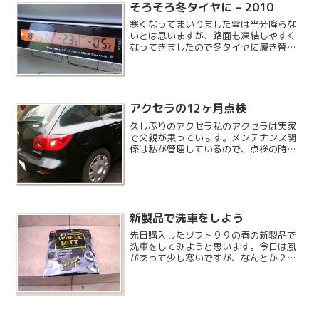
世話になっているディーラーから6ヶ月点
そろそろ冬タイヤに – 2010
検の連絡を頂いたので...
寒くなってまいりました雪は当分降らな
いとは思いますが、路面も凍結しやすく
なってきましたので冬タイヤに履き替え
ることにしました。
アクセラの12ヶ月点検
久しぶりのアクセラ私のアクセラは実家
で父親が乗っています。メンテナンス関
係は私が管理しているので、点検の時に
取りに行ってディーラーに持って行きま
す。「天気がいいのに晴れていない」で
お馴染みの四街道に住んでいた頃に購入
したのですが、購入したア...
新製品で洗車をしよう
先日購入したソフト９９の春の新製品で
洗車をしてみようと思います。今日は風
があって少し寒いですが、なんとか２台
洗いきりたいと思います。