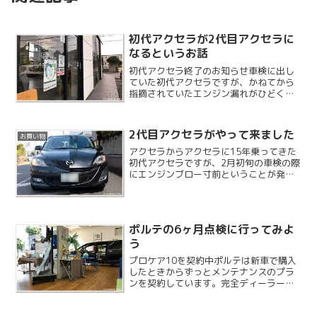
初代アクセラが2代目アクセラに
なるというお話
初代アクセラ終了のお知らせ車検に出し
ていた初代アクセラですが、かねてから
指摘されていたエンジン漏れがひどく、
さらにブロック内にクーラントが漏れて
来ているそうでこのままだと車検に通り
ません。とりあえず状況の説明を受けに
2代目アクセラがやって来ました
お買い物
再びディーラーに行きまし...
アクセラからアクセラに15年乗ってきた
初代アクセラですが、2月初旬の車検の際
にエンジンブロー寸前ということが発覚
し、エンジンのオーバーホールか載せ替
えが必要になりました。そして絶妙なタ
イミングで新しいアクセラに出会いま
す。グレードも同じ15...
ポルテの6ヶ月点検に行ってみよ
う
プロケア10を契約中ポルテは新車で購入
したときからずっとメンテナンスのプラ
ンを契約しています。完全ディーラーメ
ンテ車で車検時の消耗品以外は何も交換
していない車両ですが今も快調です。お