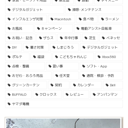
家具・セーフティ用品
限定品
通勤
ディズニー
デジタルガジェット
掃除･メンテナンス
インフルエンザ対策
Macintosh
食べ物
ラーメン
お風呂
キャンペーン
電動アシスト自転車
お祝い・記念
ザらス
年中行事
芝生
ベネッセ
DIY
暑さ対策
しまじろう
デジタルガジェット
ポルテ
福袋
こどもちゃれんじ
Xbox360
点検・整備
習い事
ソフト・App
おせわ・おふろ用品
任天堂
通院・検診・予防
グリーンカーテン
契約
カレンダー
Dell
BUFFALO
クロックス
レビュー
アンパンマン
ヤマダ電機