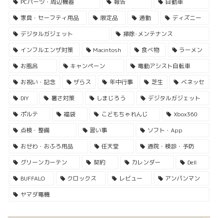
PCパーツ・周辺機器
報告
自動車
家具・セーフティ用品
限定品
通勤
ディズニー
デジタルガジェット
掃除･メンテナンス
インフルエンザ対策
Macintosh
食べ物
ラーメン
お風呂
キャンペーン
電動アシスト自転車
お祝い・記念
ザらス
年中行事
芝生
ベネッセ
DIY
暑さ対策
しまじろう
デジタルガジェット
ポルテ
福袋
こどもちゃれんじ
Xbox360
点検・整備
習い事
ソフト・App
おせわ・おふろ用品
任天堂
通院・検診・予防
グリーンカーテン
契約
カレンダー
Dell
BUFFALO
クロックス
レビュー
アンパンマン
ヤマダ電機