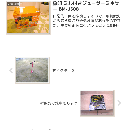
れ落ちには向いているのですが、蛾が卵
象印 ミル付きジューサーミキサ
お買い物
を産み付けるという、罰ゲ...
ー BM-JS08
日常的に目を酷使しますので、眼精疲労
から来る肩こりや偏頭痛があったのです
が、生姜紅茶を飲むようになって劇的に
改善されました。オススメです。その生
姜紅茶について書いてある本に、にんじ
んジュースもとても良いと紹介されてい
ましたので、作ってみるこ...
芝ドクターＧ
新製品で洗車をしよう