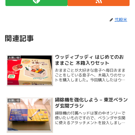
弐穀米
関連記事
ウッディプッディ はじめてのお
お買い物
ままごと 木箱入りセット
おままごとが大好きな息子へ毎日おまま
ごとをしている息子へ、木箱入りのセッ
トを購入しました。今回購入したはウッ
ディプッディ社の製品で、子供のおもち
ゃ以外にも無垢材を使った家具などを手
がけている会社です。
掃除機を強化しよう – 東芝ベラン
お買い物
ダ玄関ブラシ
掃除機の付属ヘッドは家の中オンリーで
使いたいものですので、ベランダや玄関
に使えるアタッチメントを投入しまし
た。