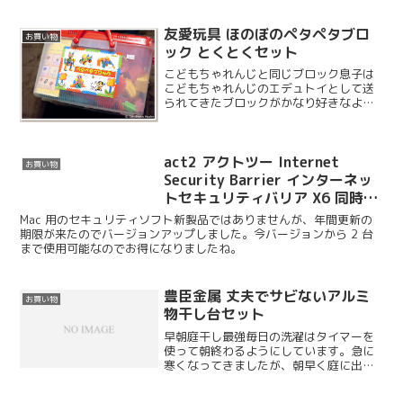
友愛玩具 ほのぼのペタペタブロ
お買い物
ック とくとくセット
こどもちゃれんじと同じブロック息子は
こどもちゃれんじのエデュトイとして送
られてきたブロックがかなり好きなよう
で、毎日のように寝る前にブロック遊び
をしています。エデュトイはそんなにブ
ロックの数が多くないので、もっといっ
act2 アクトツー Internet
ぱいあったら楽しいと思っ...
お買い物
Security Barrier インターネッ
トセキュリティバリア X6 同時購
入優待版
Mac 用のセキュリティソフト新製品ではありませんが、年間更新の
期限が来たのでバージョンアップしました。今バージョンから 2 台
まで使用可能なのでお得になりましたね。
豊臣金属 丈夫でサビないアルミ
お買い物
物干し台セット
早朝庭干し最強毎日の洗濯はタイマーを
使って朝終わるようにしています。急に
寒くなってきましたが、朝早く庭に出る
ととても気持ちがいいです。夜干しの方
がお風呂の温かい残り湯が使えるので汚