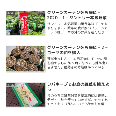
グリーンカーテンをお庭に –
暮らし
2020 – 1 – サントリー本気野菜
サントリー本気野菜の苗今年はゴーヤを
やりますここ数年の我が家のグリーンカ
ーテンはゴーヤ以外の野菜を選んだりし
ており、去年は豆苗で失敗したりしまし
たが、今年は以前のようにゴーヤでのグ
リーンカーテンを再開したいと思いま
グリーンカーテンをお庭に – 2 –
す。ちょっと時期が遅くなっ...
ゴーヤの苗を購入
芽が出ません……4 月初旬にゴーヤの種
を植えましたが 5 月になっても芽が出て
きません。種蒔きの時期はあっていると
思うのですが、屋外に出しておいたので
寒かったりしたのかもしれません。
シバキープでお庭の雑草を抑えよ
暮らし
う
今のうちに雑草対策を基本的には雑草は
テデトールを使っていますが、やっても
やってもキリがないので化学の力を借り
ることにしました。芝生のメンテシーズ
ンはまだ少し先ですが、雑草対策は今が