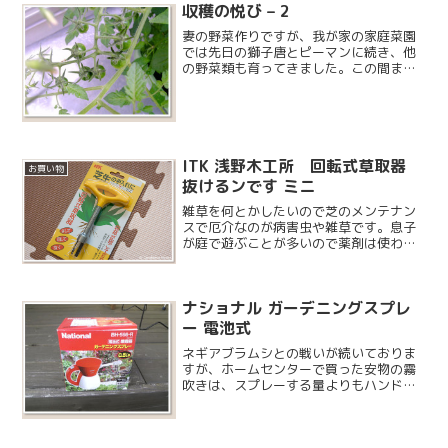
ベストタイミングのようです。芝生用の
収穫の悦び – 2
除草剤です「シバキープ」...
妻の野菜作りですが、我が家の家庭菜園
では先日の獅子唐とピーマンに続き、他
の野菜類も育ってきました。この間まで
こんな感じだったプチトマトですが…
ITK 浅野木工所 回転式草取器
お買い物
抜けるンです ミニ
雑草を何とかしたいので芝のメンテナン
スで厄介なのが病害虫や雑草です。息子
が庭で遊ぶことが多いので薬剤は使わず
にいつも手作業で雑草を抜いています。
そんなに手強い雑草は多くないのです
が、数が多いと指先が痛くなってしまう
ナショナル ガーデニングスプレ
ので何か良いものは無いかと...
ー 電池式
ネギアブラムシとの戦いが続いておりま
すが、ホームセンターで買った安物の霧
吹きは、スプレーする量よりもハンドル
下部から漏れる量が多いという楽しい仕
様なので、ヴァルハラではなく処分場に
行って貰うことにしました。芝生の肥料