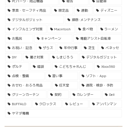
PCパーツ・周辺機器
報告
自動車
家具・セーフティ用品
限定品
通勤
ディズニー
デジタルガジェット
掃除･メンテナンス
インフルエンザ対策
Macintosh
食べ物
ラーメン
お風呂
キャンペーン
電動アシスト自転車
お祝い・記念
ザらス
年中行事
芝生
ベネッセ
DIY
暑さ対策
しまじろう
デジタルガジェット
ポルテ
福袋
こどもちゃれんじ
Xbox360
点検・整備
習い事
ソフト・App
おせわ・おふろ用品
任天堂
通院・検診・予防
グリーンカーテン
契約
カレンダー
Dell
BUFFALO
クロックス
レビュー
アンパンマン
ヤマダ電機