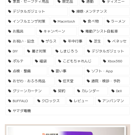
家具・セーフティ用品
限定品
通勤
ディズニー
デジタルガジェット
掃除･メンテナンス
インフルエンザ対策
Macintosh
食べ物
ラーメン
お風呂
キャンペーン
電動アシスト自転車
お祝い・記念
ザらス
年中行事
芝生
ベネッセ
DIY
暑さ対策
しまじろう
デジタルガジェット
ポルテ
福袋
こどもちゃれんじ
Xbox360
点検・整備
習い事
ソフト・App
おせわ・おふろ用品
任天堂
通院・検診・予防
グリーンカーテン
契約
カレンダー
Dell
BUFFALO
クロックス
レビュー
アンパンマン
ヤマダ電機