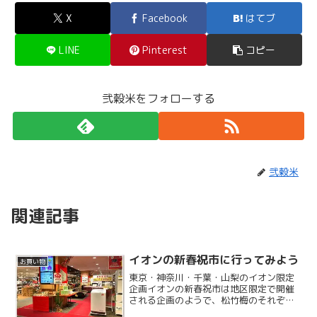
X
Facebook
はてブ
LINE
Pinterest
コピー
弐穀米をフォローする
弐穀米
関連記事
イオンの新春祝市に行ってみよう
お買い物
東京・神奈川・千葉・山梨のイオン限定
企画イオンの新春祝市は地区限定で開催
される企画のようで、松竹梅のそれぞれ3
つの品を組み合わせて購入するというシ