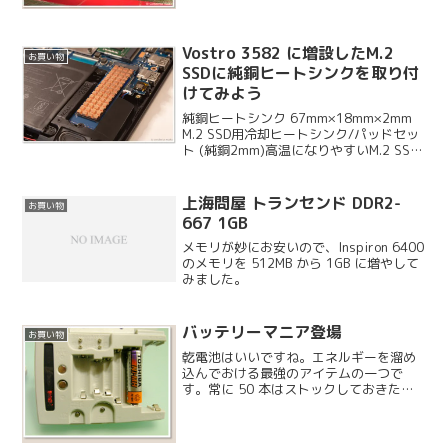
ステムになっています。お正月の初売り
と違い、もう購入できるようですが今の
ところ人はそんなにいな...
Vostro 3582 に増設したM.2
お買い物
SSDに純銅ヒートシンクを取り付
けてみよう
純銅ヒートシンク 67mm×18mm×2mm
M.2 SSD用冷却ヒートシンク/パッドセッ
ト (純銅2mm)高温になりやすいM.2 SSD
にヒートシンクを先日 Vostro3582 に高
速なM.2 SSDを取り付けました。M.2 SSD
は発...
上海問屋 トランセンド DDR2-
お買い物
667 1GB
メモリが妙にお安いので、Inspiron 6400
のメモリを 512MB から 1GB に増やして
みました。
バッテリーマニア登場
お買い物
乾電池はいいですね。エネルギーを溜め
込んでおける最強のアイテムの一つで
す。常に 50 本はストックしておきたい
ものです。他にはスプリングがいいです
ね。コンプレッサーで縮めておいて保管
しておきたくなるアイテムです。後は固