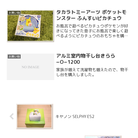
形燃料も大好きなのです...
タカラトミーアーツ ポケットモ
お買い物
ンスター ふんすいピカチュウ
お風呂で遊べるピカチュウポケモンが好
きになってきた息子にお風呂で楽しく遊
べるようにピカチュウのおもちゃを購入
しました。バースデイで購入したのです
が、初売りの残りの品なのか 500 円弱と
いうかなりのお買い得価格で購入するこ
アルミ室内物干し台きらら
とができました。
お買い物
−O−1200
家族が増えて洗濯物も増えたので、物干
し台を購入しました。
キヤノン SELPHY ES2