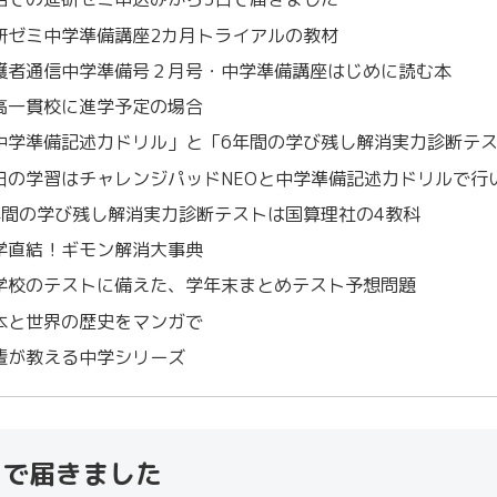
研ゼミ中学準備講座2カ月トライアルの教材
護者通信中学準備号２月号・中学準備講座はじめに読む本
高一貫校に進学予定の場合
中学準備記述力ドリル」と「6年間の学び残し解消実力診断テ
日の学習はチャレンジパッドNEOと中学準備記述力ドリルで行
年間の学び残し解消実力診断テストは国算理社の4教科
学直結！ギモン解消大事典
学校のテストに備えた、学年末まとめテスト予想問題
本と世界の歴史をマンガで
輩が教える中学シリーズ
日で届きました