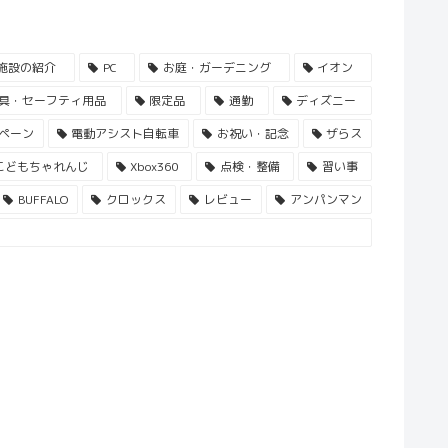
施設の紹介
PC
お庭・ガーデニング
イオン
具・セーフティ用品
限定品
通勤
ディズニー
ペーン
電動アシスト自転車
お祝い・記念
ザらス
こどもちゃれんじ
Xbox360
点検・整備
習い事
BUFFALO
クロックス
レビュー
アンパンマン