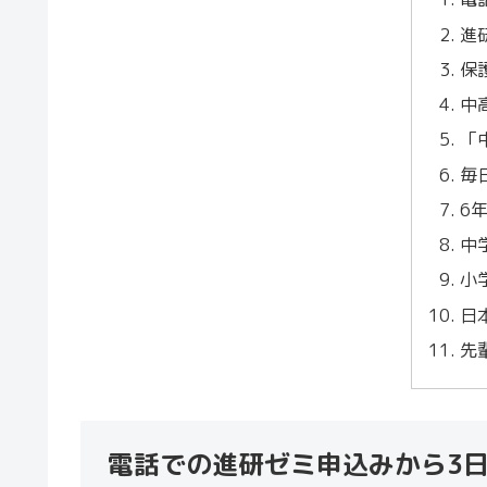
進
保
中
「
毎
6
中
小
日
先
電話での進研ゼミ申込みから3