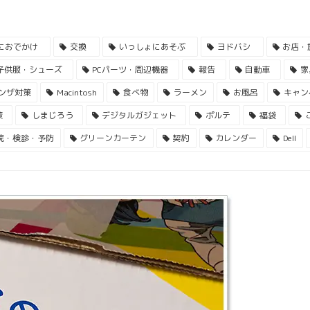
におでかけ
交換
いっしょにあそぶ
ヨドバシ
お店・
子供服・シューズ
PCパーツ・周辺機器
報告
自動車
家
ンザ対策
Macintosh
食べ物
ラーメン
お風呂
キャン
策
しまじろう
デジタルガジェット
ポルテ
福袋
院・検診・予防
グリーンカーテン
契約
カレンダー
Dell