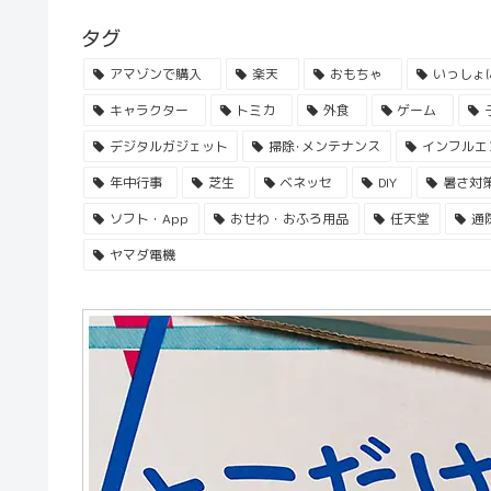
タグ
アマゾンで購入
楽天
おもちゃ
いっしょ
キャラクター
トミカ
外食
ゲーム
デジタルガジェット
掃除･メンテナンス
インフルエ
年中行事
芝生
ベネッセ
DIY
暑さ対
ソフト・App
おせわ・おふろ用品
任天堂
通
ヤマダ電機