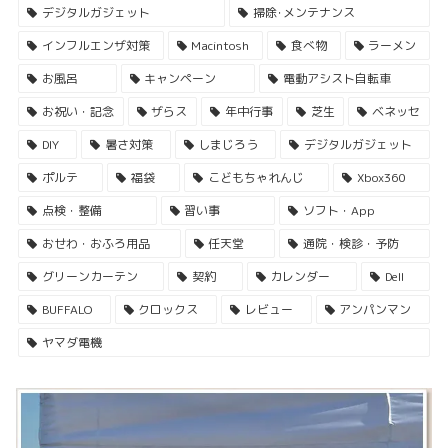
デジタルガジェット
掃除･メンテナンス
インフルエンザ対策
Macintosh
食べ物
ラーメン
お風呂
キャンペーン
電動アシスト自転車
お祝い・記念
ザらス
年中行事
芝生
ベネッセ
DIY
暑さ対策
しまじろう
デジタルガジェット
ポルテ
福袋
こどもちゃれんじ
Xbox360
点検・整備
習い事
ソフト・App
おせわ・おふろ用品
任天堂
通院・検診・予防
グリーンカーテン
契約
カレンダー
Dell
BUFFALO
クロックス
レビュー
アンパンマン
ヤマダ電機