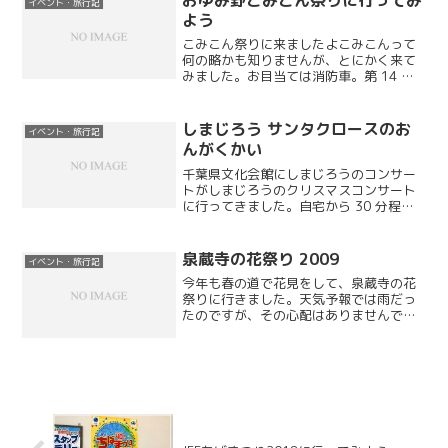
イベント・旅行記
よう
こみこん祭りに来ましたよこみこんって
何の略かも知りませんが、とにかく来て
みました。お目当ては消防車。第 14 回
ってことは結構前からやっている祭りで
すね。
しまじろう サンタクロースのお
イベント・旅行記
んがくかい
千葉県文化会館にしまじろうのコンサー
トがしまじろうのクリスマスコンサート
に行ってきました。自宅から 30 分程度
の距離と、まだインフルエンザが流行っ
ていない状態だったので、ちょうどよい
タイミングでした。
泉蔵寺の花祭り 2009
イベント・旅行記
今年も春の道で花見をして、泉蔵寺の花
祭りに行きました。天気予報では雨だっ
たのですが、その心配はありませんでし
た。