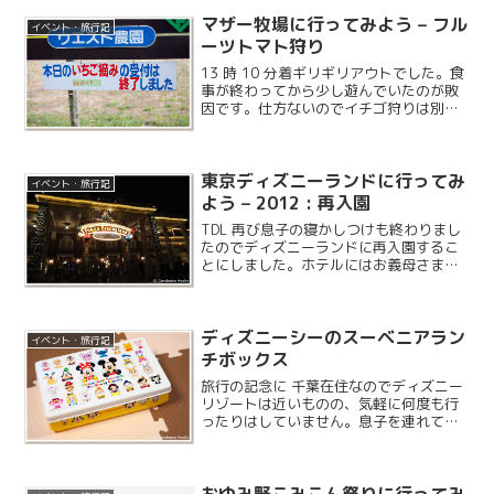
マザー牧場に行ってみよう – フル
イベント・旅行記
ーツトマト狩り
13 時 10 分着ギリギリアウトでした。食
事が終わってから少し遊んでいたのが敗
因です。仕方ないのでイチゴ狩りは別の
所でやりますか。
東京ディズニーランドに行ってみ
イベント・旅行記
よう – 2012 : 再入園
TDL 再び息子の寝かしつけも終わりまし
たのでディズニーランドに再入園するこ
とにしました。ホテルにはお義母さまと
お義父さまがいらっしゃるので、妻と二
人で行ってみることに。
ディズニーシーのスーベニアラン
イベント・旅行記
チボックス
旅行の記念に 千葉在住なのでディズニー
リゾートは近いものの、気軽に何度も行
ったりはしていません。息子を連れて泊
まり掛けのイベントになるので、旅行の
記念としてパーク内で食事をする時はス
ーベニア付きのものを選んでいます。ラ
おゆみ野こみこん祭りに行ってみ
ンドにあるクイーンオブ...