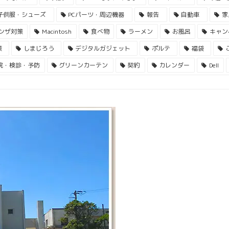
子供服・シューズ
PCパーツ・周辺機器
報告
自動車
家
ンザ対策
Macintosh
食べ物
ラーメン
お風呂
キャン
策
しまじろう
デジタルガジェット
ポルテ
福袋
院・検診・予防
グリーンカーテン
契約
カレンダー
Dell