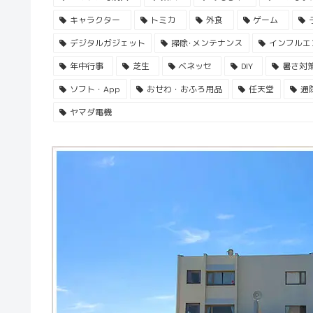
キャラクター
トミカ
外食
ゲーム
デジタルガジェット
掃除･メンテナンス
インフルエ
年中行事
芝生
ベネッセ
DIY
暑さ対
ソフト・App
おせわ・おふろ用品
任天堂
通
ヤマダ電機