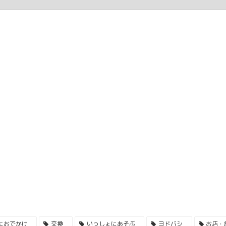
におでかけ
交換
いっしょにあそぶ
ヨドバシ
お店・