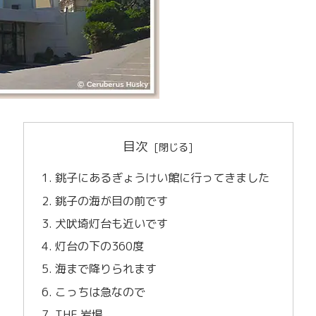
目次
銚子にあるぎょうけい館に行ってきました
銚子の海が目の前です
犬吠埼灯台も近いです
灯台の下の360度
海まで降りられます
こっちは急なので
THE 岩場