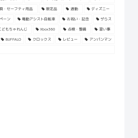
具・セーフティ用品
限定品
通勤
ディズニー
ペーン
電動アシスト自転車
お祝い・記念
ザらス
こどもちゃれんじ
Xbox360
点検・整備
習い事
BUFFALO
クロックス
レビュー
アンパンマン