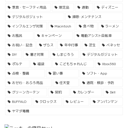
家具・セーフティ用品
限定品
通勤
ディズニー
デジタルガジェット
掃除･メンテナンス
インフルエンザ対策
Macintosh
食べ物
ラーメン
お風呂
キャンペーン
電動アシスト自転車
お祝い・記念
ザらス
年中行事
芝生
ベネッセ
DIY
暑さ対策
しまじろう
デジタルガジェット
ポルテ
福袋
こどもちゃれんじ
Xbox360
点検・整備
習い事
ソフト・App
おせわ・おふろ用品
任天堂
通院・検診・予防
グリーンカーテン
契約
カレンダー
Dell
BUFFALO
クロックス
レビュー
アンパンマン
ヤマダ電機