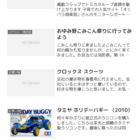
1/2】
電動フラップでトミカがループ道路を駆
け上がります 子育ての人気サイト「すく
パラ倶楽部」さんのモニターレポートで
す。今回は新発売の「高速道路ぐるぐる
インターチェンジ」についての 1 回目の
レポートです。電動式のフラップが動力
おゆみ野こみこん祭りに行ってみ
イベント・旅行記
となり、トミカがイ...
よう
こみこん祭りに来ましたよこみこんって
何の略かも知りませんが、とにかく来て
みました。お目当ては消防車。第 14 回
ってことは結構前からやっている祭りで
すね。
クロックス スクーツ
お買い物
会社の履き物を春夏用に代えました。会
社にいるときはずっと履いているので、
好きな物を履こうと思いまして、お気に
入りのひとつである栄光と信頼のクロッ
クス社のシリーズを買い求めることにし
ました。通気性を考えて、穴がたくさん
開いているものにしようと...
タミヤ ホリデーバギー （2010）
お買い物
何十年かぶりに組立式のラジコンを購入
しました。こちらは栄光と信頼のタミヤ
製ラジコンです。最後に買ったのは同じ
タミヤ製のスーパーホットショットだっ
たと思いますが、既に手元にはなく自宅