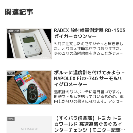
関連記事
RADEX 放射線量測定器 RD-1503
お買い物
ガイガーカウンター
5 月に注文したのですがやっと届きまし
た。とりあえず簡易的ではありますが、
身の回りの放射線量を測ることができる
ようになったので一安心です。
ポルテに温度計を付けてみよう –
育児
NAPOLEX Fizz-746 サーモ&ハ
イグロメーター
温度計のないポルテに連日暑いですね。
断熱フィルムを貼ってはいるものの、車
内もかなりの暑さになります。アクセラ
には室内・外気温ともに付いているので
すが、ポルテにはどちらも付いていない
ので社外品を購入することにしました。
【すくパラ倶楽部】トミカ トミ
育児
カワールド 高速道路ぐるぐるイ
ンターチェンジ【モニター記事