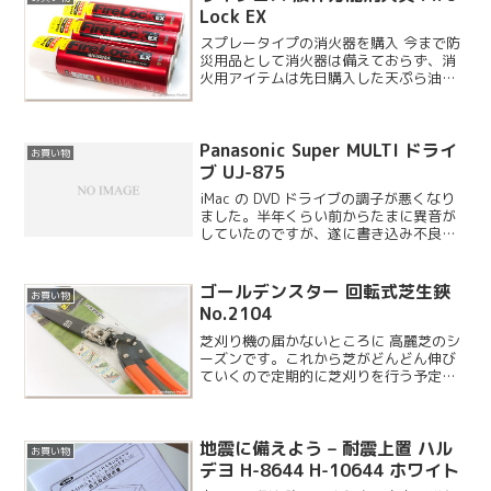
Lock EX
スプレータイプの消火器を購入 今まで防
災用品として消火器は備えておらず、消
火用アイテムは先日購入した天ぷら油の
火災用だけだったのですが、初期消火用
にひとつあると便利だと思ったので購入
してみることにしました。購入したもの
Panasonic Super MULTI ドライ
はアメリカ実績 No....
お買い物
ブ UJ-875
iMac の DVD ドライブの調子が悪くなり
ました。半年くらい前からたまに異音が
していたのですが、遂に書き込み不良エ
ラーが続発するようになりましたので交
換です。ちなみにエラーと引き替えにメ
ディアを勢いよく飛ばす能力を得たよう
ゴールデンスター 回転式芝生鋏
お買い物
で、人を驚かす...
No.2104
芝刈り機の届かないところに 高麗芝のシ
ーズンです。これから芝がどんどん伸び
ていくので定期的に芝刈りを行う予定で
すが、芝刈り機が入れなかったり刃が届
かない場所のキワ刈り用にこんなハサミ
を用意してみました。EY-2200 なら保護
地震に備えよう – 耐震上置 ハル
カバーを外せば...
お買い物
デヨ H-8644 H-10644 ホワイト