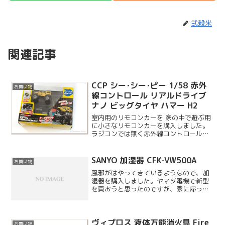
弐穀米
関連記事
CCP シー･シー･ピー 1/58 赤外
お買い物
線コントロール リアルドライブ
ナノ ビッグタイヤ ハマー H2
室内用のリモコンカーを 家の中で遊ぶ用
に小さなリモコンカーを購入しました。
ラジコンでは無く赤外線コントロールの
車両です。
SANYO 加湿器 CFK-VW500A
お買い物
風邪がはやってきているようなので、加
湿器を購入しました。ヤマダ電機で新型
を買おうと思ったのですが、家に帰って
少し調べてみるとこのサイズのものは旧
型とほぼ同じ仕様ということがわかり、
デザインも白いボディの旧型の方が良か
ったのでこちらを購入しま...
ヴィプロス 液体万能消火具 Fire
お買い物