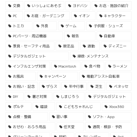
交換
いっしょにあそぶ
ヨドバシ
お店・施設の紹介
PC
お庭・ガーデニング
イオン
キャラクター
トミカ
外食
ゲーム
子供服・シューズ
PCパーツ・周辺機器
報告
自動車
家具・セーフティ用品
限定品
通勤
ディズニー
デジタルガジェット
掃除･メンテナンス
インフルエンザ対策
Macintosh
食べ物
ラーメン
お風呂
キャンペーン
電動アシスト自転車
お祝い・記念
ザらス
年中行事
芝生
ベネッセ
DIY
暑さ対策
しまじろう
デジタルガジェット
ポルテ
福袋
こどもちゃれんじ
Xbox360
点検・整備
習い事
ソフト・App
おせわ・おふろ用品
任天堂
通院・検診・予防
グリーンカーテン
契約
カレンダー
Dell