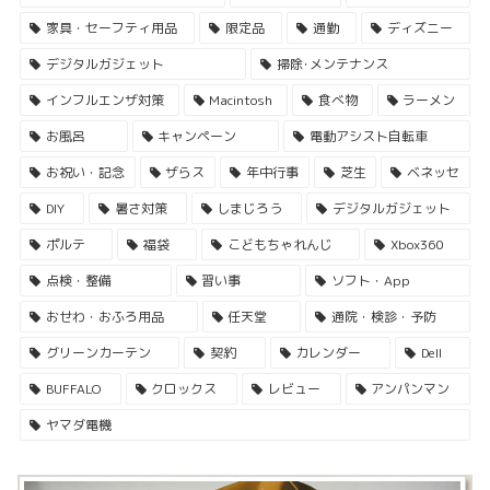
家具・セーフティ用品
限定品
通勤
ディズニー
デジタルガジェット
掃除･メンテナンス
インフルエンザ対策
Macintosh
食べ物
ラーメン
お風呂
キャンペーン
電動アシスト自転車
お祝い・記念
ザらス
年中行事
芝生
ベネッセ
DIY
暑さ対策
しまじろう
デジタルガジェット
ポルテ
福袋
こどもちゃれんじ
Xbox360
点検・整備
習い事
ソフト・App
おせわ・おふろ用品
任天堂
通院・検診・予防
グリーンカーテン
契約
カレンダー
Dell
BUFFALO
クロックス
レビュー
アンパンマン
ヤマダ電機