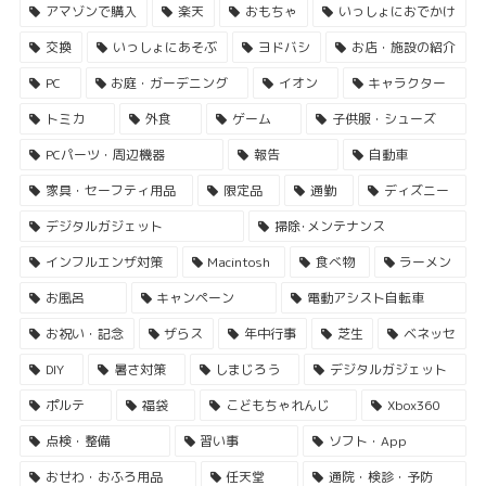
アマゾンで購入
楽天
おもちゃ
いっしょにおでかけ
交換
いっしょにあそぶ
ヨドバシ
お店・施設の紹介
PC
お庭・ガーデニング
イオン
キャラクター
トミカ
外食
ゲーム
子供服・シューズ
PCパーツ・周辺機器
報告
自動車
家具・セーフティ用品
限定品
通勤
ディズニー
デジタルガジェット
掃除･メンテナンス
インフルエンザ対策
Macintosh
食べ物
ラーメン
お風呂
キャンペーン
電動アシスト自転車
お祝い・記念
ザらス
年中行事
芝生
ベネッセ
DIY
暑さ対策
しまじろう
デジタルガジェット
ポルテ
福袋
こどもちゃれんじ
Xbox360
点検・整備
習い事
ソフト・App
おせわ・おふろ用品
任天堂
通院・検診・予防