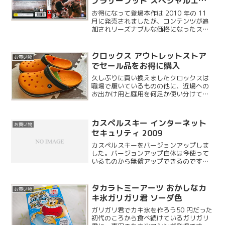
ブラザーフッド スペシャルエデ
ィション
お得になって登場本作は 2010 年の 11
月に発売されましたが、コンテンツが追
加されリーズナブルな価格になったスペ
シャルエディションが先週発売されまし
た。PS3, Xbox360, WindowsPC の発売
となりますが、前作と同様に ...
クロックス アウトレットストア
お買い物
でセール品をお得に購入
久しぶりに買い換えましたクロックスは
職場で履いているものの他に、近場への
お出かけ用と庭用を何足か使い分けてい
ます。この夏の暑さで2足ダメにしてしま
い、ネットで新しいものを買う予定でし
たが、ちょうどアウトレットストアに寄
カスペルスキー インターネット
お買い物
る機会があったのでこち...
セキュリティ 2009
カスペルスキーをバージョンアップしま
した。バージョンアップ自体は今使って
いるものから無償アップできるのです
が、更新期限が 12 月までなので、 更新
の意味で新たに購入しました。更新キー
は 3 ユーザーだと 11,671円となり、別
タカラトミーアーツ おかしなカ
お買い物
に安くない...
キ氷ガリガリ君 ソーダ色
ガリガリ君でカキ氷を作ろう50 円だった
初代のころから食べ続けているガリガリ