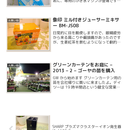
君に、専用のかき氷マシンが登場です。
一時期ガリガリ君が変身したシャリシャ
リ君という奇妙な設定で、かき氷 + バニ
ラという派生商品がありましたが、こち
象印 ミル付きジューサーミキサ
らは豪快にガリガ...
お買い物
ー BM-JS08
日常的に目を酷使しますので、眼精疲労
から来る肩こりや偏頭痛があったのです
が、生姜紅茶を飲むようになって劇的に
改善されました。オススメです。その生
姜紅茶について書いてある本に、にんじ
んジュースもとても良いと紹介されてい
ましたので、作ってみるこ...
グリーンカーテンをお庭に –
お買い物
2013 – 2 – ゴーヤの苗を購入
GW から始めます グリーンカーテン用の
苗を会社帰りに買いに来ましたよ。デイ
ツーは 19 時半閉店という健全な営業時
間なので着いたときには、お客さんもほ
とんどおらず店内放送は蛍の光状態で
す。
SHARP プラズマクラスターイオン発生器