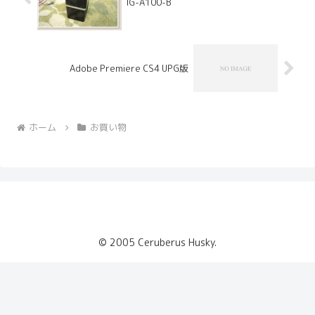
IG-A100-B
Adobe Premiere CS4 UPG版
ホーム
お買い物
© 2005 Ceruberus Husky.