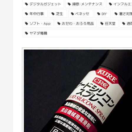
デジタルガジェット
掃除･メンテナンス
インフルエ
年中行事
芝生
ベネッセ
DIY
暑さ対
ソフト・App
おせわ・おふろ用品
任天堂
通
ヤマダ電機