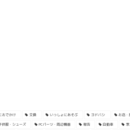
におでかけ
交換
いっしょにあそぶ
ヨドバシ
お店・
子供服・シューズ
PCパーツ・周辺機器
報告
自動車
家