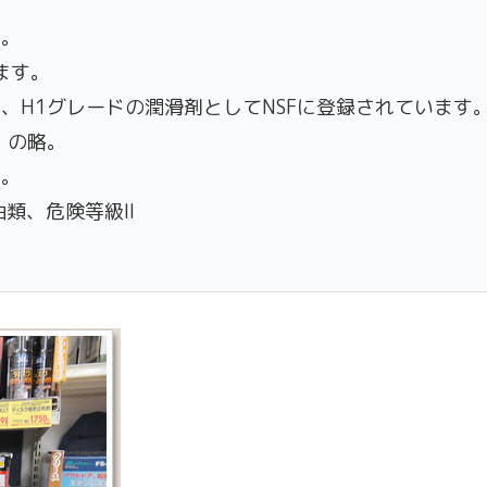
。
ん。
ます。
、H1グレードの潤滑剤としてNSFに登録されています
ion」の略。
関。
類、危険等級II