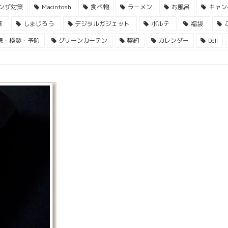
ンザ対策
Macintosh
食べ物
ラーメン
お風呂
キャン
策
しまじろう
デジタルガジェット
ポルテ
福袋
院・検診・予防
グリーンカーテン
契約
カレンダー
Dell