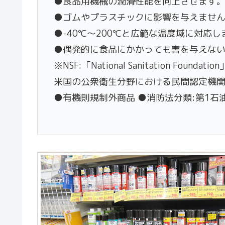
●食品用機械の潤滑性能を向上させます
●ゴムやプラスチックに影響を与えませ
●-40℃〜200℃と広範な温度域に対応し
●偶発的に食品にかかっても害を与えない
※NSF:「National Sanitation Foundat
米国の公衆衛生分野における民間認定機
●有機則規制外商品 ●消防法分類:第1石油