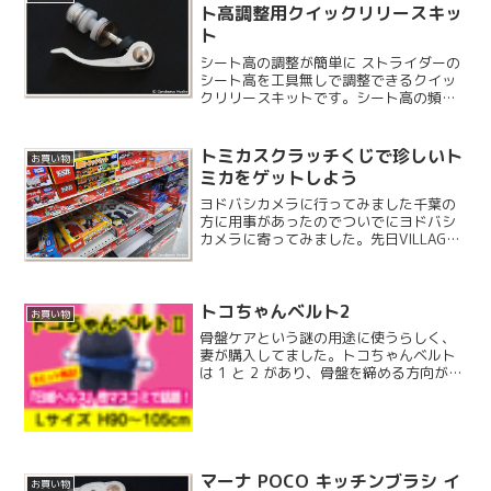
ト高調整用クイックリリースキッ
ト
シート高の調整が簡単に ストライダーの
シート高を工具無しで調整できるクイッ
クリリースキットです。シート高の頻繁
な調整の他にも運搬時にシートを下げた
りするときに便利です。
トミカスクラッチくじで珍しいト
お買い物
ミカをゲットしよう
ヨドバシカメラに行ってみました千葉の
方に用事があったのでついでにヨドバシ
カメラに寄ってみました。先日VILLAGE
VANGUARD でやっと見つけたトミカの緊
急車両セットですが、やはりこちらに 1
セット残っていました。しかも 1,320...
トコちゃんベルト2
お買い物
骨盤ケアという謎の用途に使うらしく、
妻が購入してました。トコちゃんベルト
は 1 と 2 があり、骨盤を締める方向が違
うそうです。 どちらを選ぶかは公式サイ
トに行って、自分にあったベルトを調べ
ることができます。トコちゃんどっとこ
む
マーナ POCO キッチンブラシ イ
お買い物