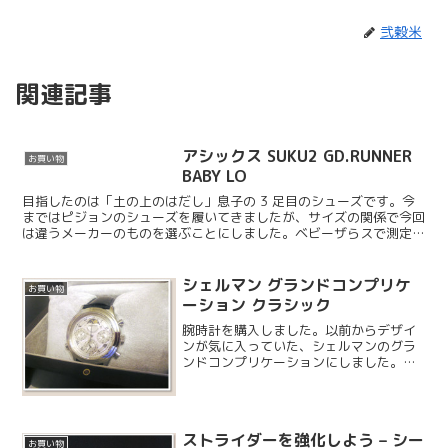
弐穀米
関連記事
アシックス SUKU2 GD.RUNNER
お買い物
BABY LO
目指したのは「土の上のはだし」息子の 3 足目のシューズです。今
まではピジョンのシューズを履いてきましたが、サイズの関係で今回
は違うメーカーのものを選ぶことにしました。ベビーザらスで測定し
てもらった店員さんから大変親切にアドバイスしていただ...
シェルマン グランドコンプリケ
お買い物
ーション クラシック
腕時計を購入しました。以前からデザイ
ンが気に入っていた、シェルマンのグラ
ンドコンプリケーションにしました。見
た目は機械式ですが、中身は栄光と信頼
のシチズン製です。他にもいくつかのメ
ーカーがシチズン製のクオーツを使い、
複雑時計を作っていますが...
ストライダーを強化しよう – シー
お買い物