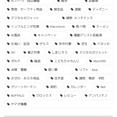
PCパーツ・周辺機器
報告
自動車
家具・セーフティ用品
限定品
通勤
ディズニー
デジタルガジェット
掃除･メンテナンス
インフルエンザ対策
Macintosh
食べ物
ラーメン
お風呂
キャンペーン
電動アシスト自転車
お祝い・記念
ザらス
年中行事
芝生
ベネッセ
DIY
暑さ対策
しまじろう
デジタルガジェット
ポルテ
福袋
こどもちゃれんじ
Xbox360
点検・整備
習い事
ソフト・App
おせわ・おふろ用品
任天堂
通院・検診・予防
グリーンカーテン
契約
カレンダー
Dell
BUFFALO
クロックス
レビュー
アンパンマン
ヤマダ電機