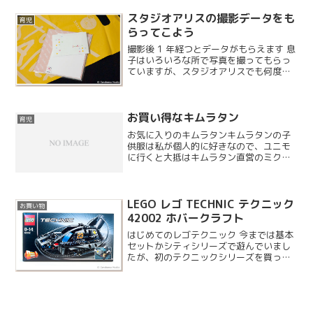
スタジオアリスの撮影データをも
育児
らってこよう
撮影後 1 年経つとデータがもらえます 息
子はいろいろな所で写真を撮ってもらっ
ていますが、スタジオアリスでも何度か
撮影しています。他の写真館では撮影時
に写真と一緒にデータの CD-ROM を購入
できる事が多いのですが、スタジオアリ
お買い得なキムラタン
スの場合は...
育児
お気に入りのキムラタンキムラタンの子
供服は私が個人的に好きなので、ユニモ
に行くと大抵はキムラタン直営のミクサ
ージュに寄ります。今回は上のものを購
入しましたが、両方とも 980 円とかなり
のお買い得でした。
LEGO レゴ TECHNIC テクニック
お買い物
42002 ホバークラフト
はじめてのレゴテクニック 今までは基本
セットかシティシリーズで遊んでいまし
たが、初のテクニックシリーズを買って
みました。といっても息子にはまだ早い
ので私が試してみたかったのです。テク
ニックの動力付きは流石に買えませんの
で、今回は 1 月に発...