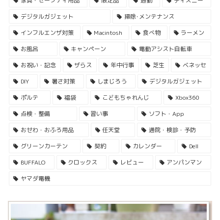
家具・セーフティ用品
限定品
通勤
ディズニー
デジタルガジェット
掃除･メンテナンス
インフルエンザ対策
Macintosh
食べ物
ラーメン
お風呂
キャンペーン
電動アシスト自転車
お祝い・記念
ザらス
年中行事
芝生
ベネッセ
DIY
暑さ対策
しまじろう
デジタルガジェット
ポルテ
福袋
こどもちゃれんじ
Xbox360
点検・整備
習い事
ソフト・App
おせわ・おふろ用品
任天堂
通院・検診・予防
グリーンカーテン
契約
カレンダー
Dell
BUFFALO
クロックス
レビュー
アンパンマン
ヤマダ電機