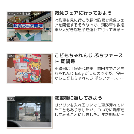
救急フェアに行ってみよう
イベント・旅行記
消防車を見に行こう緑消防署で救急フェ
アを開催するそうなので、消防車や救急
車が大好きな息子を連れて行ってみるこ
とにしました。今回は消防署の他にジャ
スコ鎌取の催事場でもイベントを行うよ
うです。
こどもちゃれんじ ぷちファース
育児
ト 開講号
開講号は「好奇心特集」前回までこども
ちゃれんじ Baby だったのですが、今号
からこどもちゃれんじ ぷちファーストに
なります。4 月号からは自動的に「ぷ
ち」になるので 3 月号までの 3 回が、ぷ
ちファーストになるわけです。
洗車機に通してみよう
育児
ガソリンを入れるついでに車が汚れてい
たこともありましたが、ついでに洗車を
してみることにしました。まだ朝早いの
ですが既に拭き上げスペースには人がた
くさんいらっしゃいます。