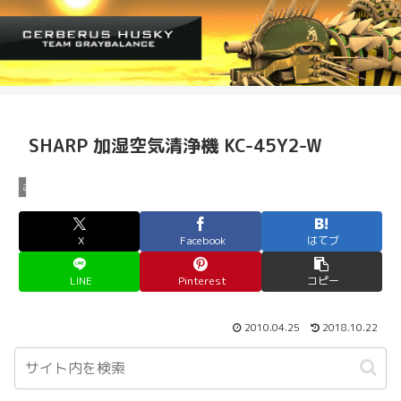
SHARP 加湿空気清浄機 KC-45Y2-W
お買い物
X
Facebook
はてブ
LINE
Pinterest
コピー
2010.04.25
2018.10.22