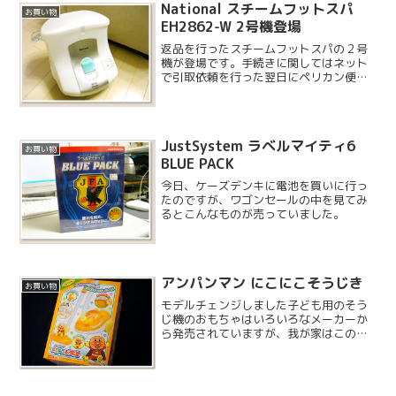
National スチームフットスパ
お買い物
EH2862-W 2号機登場
返品を行ったスチームフットスパの２号
機が登場です。手続きに関してはネット
で引取依頼を行った翌日にペリカン便の
方が来て、さらにその翌日にフットスパ
の２号機が届きました。なかなか素早い
対応をしてもらいました。
JustSystem ラベルマイティ6
お買い物
BLUE PACK
今日、ケーズデンキに電池を買いに行っ
たのですが、ワゴンセールの中を見てみ
るとこんなものが売っていました。
アンパンマン にこにこそうじき
お買い物
モデルチェンジしました子ども用のそう
じ機のおもちゃはいろいろなメーカーか
ら発売されていますが、我が家はこのア
ンパンマンのそうじきにしました。2 月
にモデルチェンジされたばかりのそうじ
機で、お正月に予約していたものの届い
たのは 10 日ほど遅...