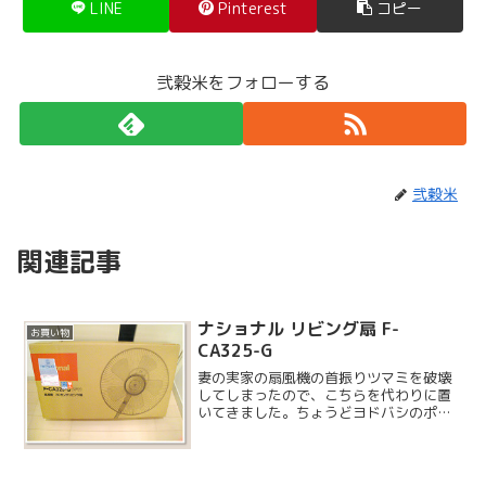
LINE
Pinterest
コピー
弐穀米をフォローする
弐穀米
関連記事
ナショナル リビング扇 F-
お買い物
CA325-G
妻の実家の扇風機の首振りツマミを破壊
してしまったので、こちらを代わりに置
いてきました。ちょうどヨドバシのポイ
ントで賄えそうなので、ヨドバシドット
コムで購入したのですが、翌日には届き
ました。凄いですね。