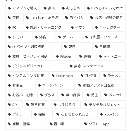
アマゾンで購入
楽天
おもちゃ
いっしょにおでかけ
交換
いっしょにあそぶ
ヨドバシ
お店・施設の紹介
PC
お庭・ガーデニング
イオン
キャラクター
トミカ
外食
ゲーム
子供服・シューズ
PCパーツ・周辺機器
報告
自動車
家具・セーフティ用品
限定品
通勤
ディズニー
デジタルガジェット
掃除･メンテナンス
インフルエンザ対策
Macintosh
食べ物
ラーメン
お風呂
キャンペーン
電動アシスト自転車
お祝い・記念
ザらス
年中行事
芝生
ベネッセ
DIY
暑さ対策
しまじろう
デジタルガジェット
ポルテ
福袋
こどもちゃれんじ
Xbox360
点検・整備
習い事
ソフト・App