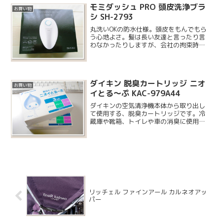
モミダッシュ PRO 頭皮洗浄ブラ
お買い物
シ SH-2793
丸洗いOKの防水仕様。頭皮をもんでもら
う心地よさ。髪は長い友達と言ったり言
わなかったりしますが、会社の拘束時間
が長くてイライラしたり、直射日光の下
で庭いじりをして汗をたくさんかいたり
して、結構髪に良くない事が多い気がし
ます。今のところ大丈夫...
ダイキン 脱臭カートリッジ ニオ
お買い物
イとる〜ぷ KAC-979A44
ダイキンの空気清浄機本体から取り出し
て使用する、脱臭カートリッジです。冷
蔵庫や靴箱、トイレや車の消臭に使用す
ることができ、空気清浄機に入れて再生
することで繰り返し使うことができると
いう優れものです。空気清浄機本体に 1
つ付属しており、追加...
リッチェル ファインアール カルネオアッ
パー