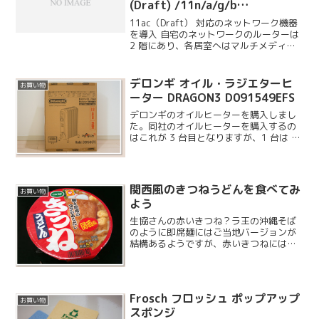
(Draft) /11n/a/g/b
1300+450Mbps 無線 LAN 親機
11ac（Draft） 対応のネットワーク機器
& 中継器 / 子機 WZR-
を導入 自宅のネットワークのルーターは
2 階にあり、各居室へはマルチメディア
1750DHP/E
コンセントを使って有線で繋がっていま
す。この有線は 100BASE-T なので高速
化することにしました。今回は 1 ...
デロンギ オイル・ラジエターヒ
お買い物
ーター DRAGON3 D091549EFS
デロンギのオイルヒーターを購入しまし
た。同社のオイルヒーターを購入するの
はこれが 3 台目となりますが、1 台は 10
年経った今でも現役です。その旧モデル
は余所へ貰われていくことになりました
ので、新しい物を買い求めたわけです。
今回は翌日配...
関西風のきつねうどんを食べてみ
お買い物
よう
生協さんの赤いきつね？ラ王の沖縄そば
のように即席麺にはご当地バージョンが
結構あるようですが、赤いきつねには関
西風のものがあるらしいです。こちらは
生協さんで購入したものなのですが、生
協さんとマルちゃんコラボによる、ほぼ
関西風の赤いきつねらしい...
Frosch フロッシュ ポップアップ
お買い物
スポンジ