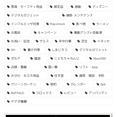
家具・セーフティ用品
限定品
通勤
ディズニー
デジタルガジェット
掃除･メンテナンス
インフルエンザ対策
Macintosh
食べ物
ラーメン
お風呂
キャンペーン
電動アシスト自転車
お祝い・記念
ザらス
年中行事
芝生
ベネッセ
DIY
暑さ対策
しまじろう
デジタルガジェット
ポルテ
福袋
こどもちゃれんじ
Xbox360
点検・整備
習い事
ソフト・App
おせわ・おふろ用品
任天堂
通院・検診・予防
グリーンカーテン
契約
カレンダー
Dell
BUFFALO
クロックス
レビュー
アンパンマン
ヤマダ電機