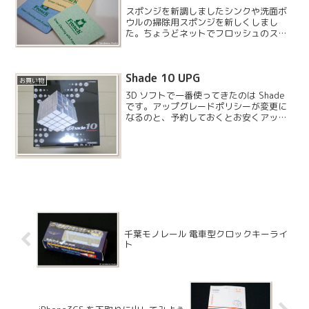
スポンジを新調しましたシンクや洗面ボ
ウルの掃除用スポンジを新しくしまし
た。ちょうどネットでフロッシュのスポ
ンジを見つけたので試してみることにし
ました。色はオレンジ・ブルー・グリー
ンの 3 色となっています。とりあえず 1
Shade 10 UPG
つずつ購入しました...
お買い物
3D ソフトで一番使ってきたのは Shade
です。アップグレードポリシーが変更に
なるのと、予約しておくとお安くアップ
グレードできるということなので、一応
アップグレードしておきました。
千葉モノレール 電車型クロックキーライ
ト