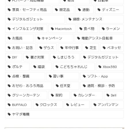
PCパーツ・周辺機器
報告
自動車
家具・セーフティ用品
限定品
通勤
ディズニー
デジタルガジェット
掃除･メンテナンス
インフルエンザ対策
Macintosh
食べ物
ラーメン
お風呂
キャンペーン
電動アシスト自転車
お祝い・記念
ザらス
年中行事
芝生
ベネッセ
DIY
暑さ対策
しまじろう
デジタルガジェット
ポルテ
福袋
こどもちゃれんじ
Xbox360
点検・整備
習い事
ソフト・App
おせわ・おふろ用品
任天堂
通院・検診・予防
グリーンカーテン
契約
カレンダー
Dell
BUFFALO
クロックス
レビュー
アンパンマン
ヤマダ電機