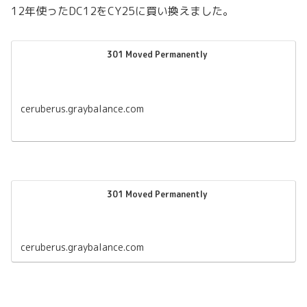
12年使ったDC12をCY25に買い換えました。
301 Moved Permanently
ceruberus.graybalance.com
301 Moved Permanently
ceruberus.graybalance.com