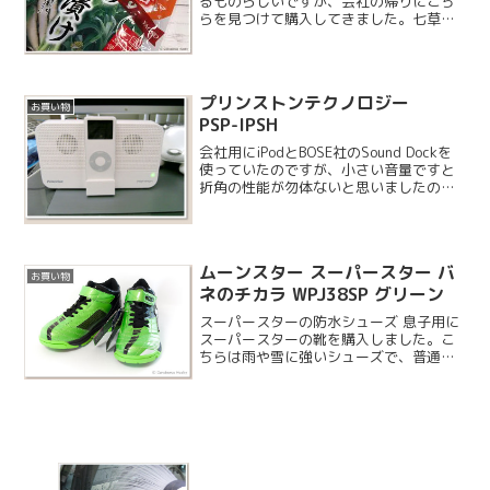
るものらしいですが、会社の帰りにこち
らを見つけて購入してきました。七草が
ゆ用のフリーズドライやセット品がいろ
いろあるのは知っていましたが、お茶漬
けというものは初めて見ました。
プリンストンテクノロジー
お買い物
PSP-IPSH
会社用にiPodとBOSE社のSound Dockを
使っていたのですが、小さい音量ですと
折角の性能が勿体ないと思いましたの
で、こちらのスピーカーを購入しまし
た。プリンストンテクノロジー社製で、
Macを持っている人には結構なじみの深
いメーカー...
ムーンスター スーパースター バ
お買い物
ネのチカラ WPJ38SP グリーン
スーパースターの防水シューズ 息子用に
スーパースターの靴を購入しました。こ
ちらは雨や雪に強いシューズで、普通の
シューズには無い機能が搭載されていま
す。また、防水ということで他のスーパ
ースターのシューズとはデザイン的にず
いぶん印象が違います。