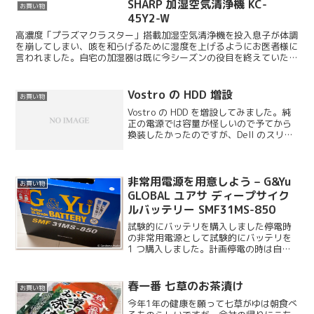
SHARP 加湿空気清浄機 KC-
お買い物
45Y2-W
高濃度「プラズマクラスター」搭載加湿空気清浄機を投入息子が体調
を崩してしまい、咳を和らげるために湿度を上げるようにお医者様に
言われました。自宅の加湿器は既に今シーズンの役目を終えていたの
でフィルターが無い状態です。ということで、以前から考え...
Vostro の HDD 増設
お買い物
Vostro の HDD を増設してみました。純
正の電源では容量が怪しいので予てから
換装したかったのですが、Dell のスリム
タワーの電源は交換可能な物が出回って
いません。それなら外付けの HDD を接続
すればよいのですが、速度的に USB...
非常用電源を用意しよう – G&Yu
お買い物
GLOBAL ユアサ ディープサイク
ルバッテリー SMF31MS-850
試験的にバッテリを購入しました停電時
の非常用電源として試験的にバッテリを
1 つ購入しました。計画停電の時は自宅
も職場も結局停電しなかったものの、夏
に計画停電で対象となった時のことを考
えて用意しました。実際どうなるか見極
春一番 七草のお茶漬け
お買い物
めてからにするべきか...
今年1年の健康を願って七草がゆは朝食べ