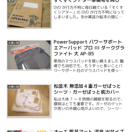
すくすくシアター準備号を再び
育児
DVD が行方不明に毎日観ている「すくす
くシアター」の DVD が行方不明になって
しまいました。多分雑誌か絵本の間に挟
まっているものと思われますが、いくら
探しても見つからないので再購入できる
か電話をしてみることにしました。
PowerSupport パワーサポート
お買い物
エアーパッド プロ III ダークグラ
ファイト 大 AP-85
愛用のマウスパッドを買い換えました 職
場でも自宅でも、もうずっと長いことパ
ワーサポート社のマウスパッドを使って
います。最近カーソルが飛ぶようになっ
てきたので買い換えてみました。マウス
は一日中使っているので操作感にはこだ
松並木 無添加４重ガーゼぱっと
お買い物
わりたいところです。マ...
シーツ・ガーゼぱっと枕カバー
私は大体 7 〜 8 時間の睡眠を取るので、
寝具はとても重要です。ガーゼのケット
が思いの外寝心地がよいので、シーツと
枕カバーもガーゼの物にしました。こち
らのお店は創業 120 年で、全て手作りの
日本製という素晴らしさです。購入しよ
うと思って...
オーエ 風呂マット 温泉 Ｗサイズ