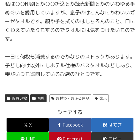
私は○○印刷とか○○折込とか読売新聞とかのいわゆる手
ぬぐいを愛用していますが、息子のはこんなにかわいいガ
ーゼタオルです。顔や手を拭くのはもちろんのこと、口に
くわえていたりもするのでタオルには気をつけたいもので
す。
一日に何枚も消費するのでかなりのストックがあります。
子ども向け以外にもホテル仕様のバスタオルなどもあり、
妻がいつも巡回しているお店のひとつです。
お買い物
育児
おせわ・おふろ用品
楽天
シェアする
X
Facebook
はてブ
LINE
Pinterest
コピー