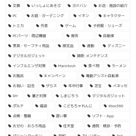
交換
いっしょにあそぶ
ヨドバシ
お店・施設の紹介
PC
お庭・ガーデニング
イオン
キャラクター
トミカ
外食
ゲーム
子供服・シューズ
PCパーツ・周辺機器
報告
自動車
家具・セーフティ用品
限定品
通勤
ディズニー
デジタルガジェット
掃除･メンテナンス
インフルエンザ対策
Macintosh
食べ物
ラーメン
お風呂
キャンペーン
電動アシスト自転車
お祝い・記念
ザらス
年中行事
芝生
ベネッセ
DIY
暑さ対策
しまじろう
デジタルガジェット
ポルテ
福袋
こどもちゃれんじ
Xbox360
点検・整備
習い事
ソフト・App
おせわ・おふろ用品
任天堂
通院・検診・予防
グリーンカーテン
契約
カレンダー
Dell