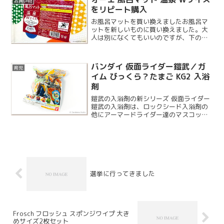
お買い物
をリピート購入
お風呂マットを買い換えましたお風呂マ
ットを新しいものに買い換えました。大
人は別になくてもいいのですが、下の子
がお風呂の時に洗い場で床に座って遊ん
だりするので柔らかいマットを敷いてい
ます。後は転んだ時のクッションとして
バンダイ 仮面ライダー鎧武／ガ
育児
備えています。先日温泉に...
イム びっくら？たまご KG2 入浴
剤
鎧武の入浴剤の新シリーズ 仮面ライダー
鎧武の入浴剤は、ロックシード入浴剤の
他にアーマードライダー達のマスコット
が入ったシリーズもあります。こちらは
その第二弾となり、息子の大好きなバロ
ンのマンゴーアームズが登場します。
選挙に行ってきました
Frosch フロッシュ スポンジワイプ 大き
めサイズ2枚セット