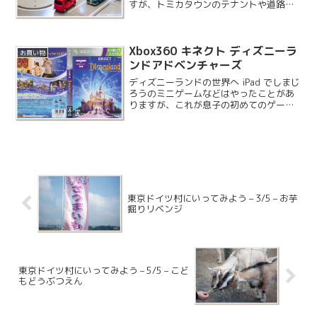
すが、トミカタウンのテナントや道路が
ある程度そろったので小さな街をつくる
ことにしました。
Xbox360 キネクト ディズニーラ
お買い物
ンドアドベンチャーズ
ディズニーランドの世界へ iPad でしまじ
ろうのミニゲームなどはやったことがあ
りますが、これが息子の初めてのゲーム
になります。このゲームは結構前から発
売されていましたが、プラチナコレクシ
ョンとして発売されたので購入してみま
した。実はプラチ...
東京ドイツ村にいってみよう – 3/5 – お芋
掘りリベンジ
東京ドイツ村にいってみよう – 5/5 – こど
もどうぶつえん