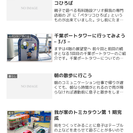
コひろば
親子で遊べる有料施設アリオ蘇我の専門
店街の 2F に「ペタリコひろば」という
ものが出来ていました。少し前にたまた
まお客様の声を見たのですが、「キッズ
スペースを作って欲しい」という意見へ
の返答が「無理」となっていたので、こ
千葉ポートタワーに行ってみよう
イベント・旅行記
こはテナントの一つと...
– 3/3 –
まずは4階の展望室へ 前々回と前回の続
きとなる3回目の千葉ポートタワーのご紹
介です。千葉ポートタワーについてのエ
ントリーはこれで終わりですが、隣接す
る千葉ポートパークにも行っているので
そのうちご紹介できればと思います。1月
朝の散歩に行こう
暮らし
の話を今頃アップし...
朝のコミュニケーション仕事で帰りが遅
くても、朝なら時間がとれるので雨が降
らなければ通勤前に息子と散歩をしま
す。冬は寒くて早朝は無理かもしれませ
んが、今は快適な季節です。15 分程度な
ので「おゆみの道」を少しまわる位です
が、とても貴重な時間で...
我が家のトミカタウン第 1 期完
育児
成
街をつくってみることに息子はテーブル
の上などを走らせて遊ぶことが多いので