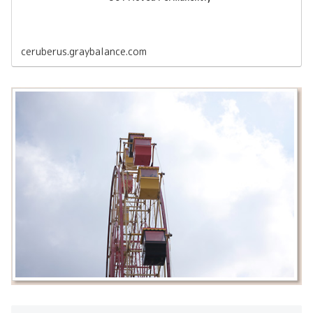
ceruberus.graybalance.com