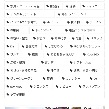
家具・セーフティ用品
限定品
通勤
ディズニー
デジタルガジェット
掃除･メンテナンス
インフルエンザ対策
Macintosh
食べ物
ラーメン
お風呂
キャンペーン
電動アシスト自転車
お祝い・記念
ザらス
年中行事
芝生
ベネッセ
DIY
暑さ対策
しまじろう
デジタルガジェット
ポルテ
福袋
こどもちゃれんじ
Xbox360
点検・整備
習い事
ソフト・App
おせわ・おふろ用品
任天堂
通院・検診・予防
グリーンカーテン
契約
カレンダー
Dell
BUFFALO
クロックス
レビュー
アンパンマン
ヤマダ電機