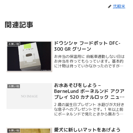
弐穀米
関連記事
ドウシシャ フードポット DFC-
お買い物
300 GR グリーン
お弁当の保温用に 自転車通勤しない日は
お弁当を作ってもらっています。基本的
に汁物は持っていかなかったのですが、
フードポットという保温・保冷容器を買
ってもらいました。ドウシシャはイルミ
ネーション用の電球を購入したことがあ
お水あそびをしよう –
りますが、いろいろ手広...
お買い物
BørneLund ボーネルンド アクア
プレイ 520 カナルロック ニュー
ドックセット
2 歳の誕生日プレゼント 水遊びが大好き
な息子へのプレゼントです。1 年以上前
にボーネルンドで見たときから買おうと
決めていたおもちゃで、遂に我が家に来
ることになりました。アクアプレイはい
くつかセットがあるのですが、今回はサ
愛犬に新しいマットをあげよう
お買い物
イズでいうと下から...