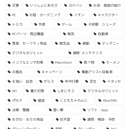
交換
いっしょにあそぶ
ヨドバシ
お店・施設の紹介
PC
お庭・ガーデニング
イオン
キャラクター
トミカ
外食
ゲーム
子供服・シューズ
PCパーツ・周辺機器
報告
自動車
家具・セーフティ用品
限定品
通勤
ディズニー
デジタルガジェット
掃除･メンテナンス
インフルエンザ対策
Macintosh
食べ物
ラーメン
お風呂
キャンペーン
電動アシスト自転車
お祝い・記念
ザらス
年中行事
芝生
ベネッセ
DIY
暑さ対策
しまじろう
デジタルガジェット
ポルテ
福袋
こどもちゃれんじ
Xbox360
点検・整備
習い事
ソフト・App
おせわ・おふろ用品
任天堂
通院・検診・予防
グリーンカーテン
契約
カレンダー
Dell