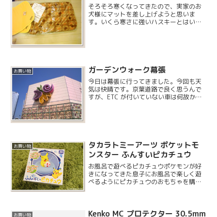
そろそろ寒くなってきたので、実家のお
犬様にマットを差し上げようと思いま
す。いくら寒さに強いハスキーとはい
え、ご老体にはいささか厳しいかと思わ
れます。丸まり用に低反発のマットと、
縁側用に普通のマットを2枚購入です。
【低反発ウレタン使用】ボンビ...
ガーデンウォーク幕張
お買い物
今日は幕張に行ってきました。今回も天
気は快晴です。京葉道路で良く思うんで
すが、ETC が付いていない車は何故か車
線変更を繰り返し、先へ進もうとする傾
向があるようです。まぁ千葉なんで仕方
のないことですが、その隙間への情熱を
他に傾ければ良いよう...
タカラトミーアーツ ポケットモ
お買い物
ンスター ふんすいピカチュウ
お風呂で遊べるピカチュウポケモンが好
きになってきた息子にお風呂で楽しく遊
べるようにピカチュウのおもちゃを購入
しました。バースデイで購入したのです
が、初売りの残りの品なのか 500 円弱と
いうかなりのお買い得価格で購入するこ
Kenko MC プロテクター 30.5mm
とができました。
お買い物