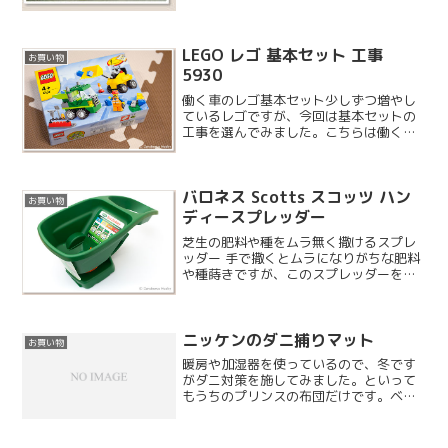
LEGO レゴ 基本セット 工事
お買い物
5930
働く車のレゴ基本セット少しずつ増やし
ているレゴですが、今回は基本セットの
工事を選んでみました。こちらは働く車
のセットですね。基本セットなので 4 歳
から楽しめます。
バロネス Scotts スコッツ ハン
お買い物
ディースプレッダー
芝生の肥料や種をムラ無く撒けるスプレ
ッダー 手で撒くとムラになりがちな肥料
や種蒔きですが、このスプレッダーを使
うと均等に撒けるらしいです。以外と良
い値段がするので購入を迷っていたので
すが、寒地型の芝の種蒔きを考えていた
ニッケンのダニ捕りマット
ので購入しました。
お買い物
暖房や加湿器を使っているので、冬です
がダニ対策を施してみました。といって
もうちのプリンスの布団だけです。ベッ
ドなのであまり必要ないかもしれません
が念のため。こちらのメーカーのダニ捕
りマットは色々な所で販売されており、