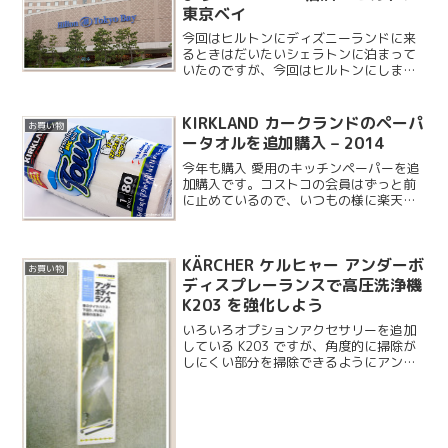
東京ベイ
今回はヒルトンにディズニーランドに来
るときはだいたいシェラトンに泊まって
いたのですが、今回はヒルトンにしまし
た。ヒルトンも東京ディズニーリゾート
オフィシャルホテルで、どちらもトンが
付きますし場所もほとんど一緒です。シ
KIRKLAND カークランドのペーパ
お買い物
ェラトンはいつも案内が来...
ータオルを追加購入 – 2014
今年も購入 愛用のキッチンペーパーを追
加購入です。コストコの会員はずっと前
に止めているので、いつもの様に楽天で
まとめ買いしておきました。最近は楽天
以外にもアマゾンでも買えるようです
ね。購入する度にパッケージの柄が変わ
KÄRCHER ケルヒャー アンダーボ
っている気がします。
お買い物
ディスプレーランスで高圧洗浄機
K203 を強化しよう
いろいろオプションアクセサリーを追加
している K203 ですが、角度的に掃除が
しにくい部分を掃除できるようにアンダ
ーボディスプレーランスを購入しまし
た。