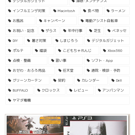
デジタルガジェット
掃除･メンテナンス
インフルエンザ対策
Macintosh
食べ物
ラーメン
お風呂
キャンペーン
電動アシスト自転車
お祝い・記念
ザらス
年中行事
芝生
ベネッセ
DIY
暑さ対策
しまじろう
デジタルガジェット
ポルテ
福袋
こどもちゃれんじ
Xbox360
点検・整備
習い事
ソフト・App
おせわ・おふろ用品
任天堂
通院・検診・予防
グリーンカーテン
契約
カレンダー
Dell
BUFFALO
クロックス
レビュー
アンパンマン
ヤマダ電機