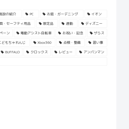
施設の紹介
PC
お庭・ガーデニング
イオン
具・セーフティ用品
限定品
通勤
ディズニー
ペーン
電動アシスト自転車
お祝い・記念
ザらス
こどもちゃれんじ
Xbox360
点検・整備
習い事
BUFFALO
クロックス
レビュー
アンパンマン