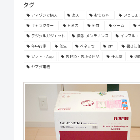
タグ
アマゾンで購入
楽天
おもちゃ
いっしょ
キャラクター
トミカ
外食
ゲーム
デジタルガジェット
掃除･メンテナンス
インフルエ
年中行事
芝生
ベネッセ
DIY
暑さ対
ソフト・App
おせわ・おふろ用品
任天堂
通
ヤマダ電機