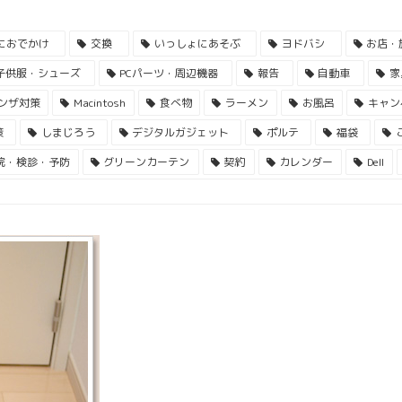
におでかけ
交換
いっしょにあそぶ
ヨドバシ
お店・
子供服・シューズ
PCパーツ・周辺機器
報告
自動車
家
ンザ対策
Macintosh
食べ物
ラーメン
お風呂
キャン
策
しまじろう
デジタルガジェット
ポルテ
福袋
院・検診・予防
グリーンカーテン
契約
カレンダー
Dell