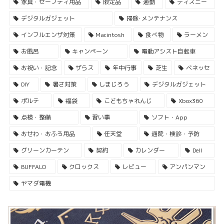
家具・セーフティ用品
限定品
通勤
ディズニー
デジタルガジェット
掃除･メンテナンス
インフルエンザ対策
Macintosh
食べ物
ラーメン
お風呂
キャンペーン
電動アシスト自転車
お祝い・記念
ザらス
年中行事
芝生
ベネッセ
DIY
暑さ対策
しまじろう
デジタルガジェット
ポルテ
福袋
こどもちゃれんじ
Xbox360
点検・整備
習い事
ソフト・App
おせわ・おふろ用品
任天堂
通院・検診・予防
グリーンカーテン
契約
カレンダー
Dell
BUFFALO
クロックス
レビュー
アンパンマン
ヤマダ電機