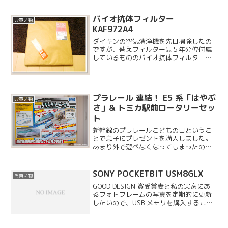
バイオ抗体フィルター
お買い物
KAF972A4
ダイキンの空気清浄機を先日掃除したの
ですが、替えフィルターは５年分位付属
しているもののバイオ抗体フィルターは
交換分が無かったので追加購入してきま
した。下のお店で購入したのですが、注
文して翌日に商品が来て驚きました。
プラレール 連結！ E5 系「はやぶ
お買い物
さ」& トミカ駅前ロータリーセッ
ト
新幹線のプラレールこどもの日というこ
とで息子にプレゼントを購入しました。
あまり外で遊べなくなってしまったの
で、せめて家の中では楽しく過ごしても
らいたいと思い、かねてから欲しがって
いた新幹線を選びました。
SONY POCKETBIT USM8GLX
お買い物
GOOD DESIGN 賞受賞妻と私の実家にあ
るフォトフレームの写真を定期的に更新
したいので、USB メモリを購入すること
にしました。USB メモリは本当にいろい
ろなメーカーから発売されていますが、
店頭にあったものから単純に見た目で決