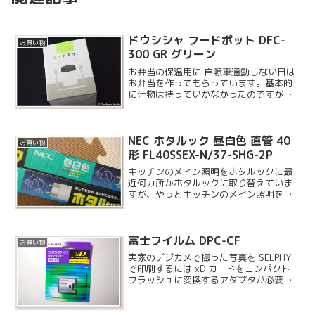
ドウシシャ フードポット DFC-
お買い物
300 GR グリーン
お弁当の保温用に 自転車通勤しない日は
お弁当を作ってもらっています。基本的
に汁物は持っていかなかったのですが、
フードポットという保温・保冷容器を買
ってもらいました。ドウシシャはイルミ
ネーション用の電球を購入したことがあ
NEC ホタルック 昼白色 直管 40
りますが、いろいろ手広...
お買い物
形 FL40SSEX-N/37-SHG-2P
キッチンのメイン照明をホタルックに最
近何カ所かホタルックに取り替えていま
すが、やっとキッチンのメイン照明をホ
タルック化することができました。キッ
チンなので昼白色を選んでいます。ま
た、ホタルック化は計画停電用ではな
富士フイルム DPC-CF
く、急な停電に対応できるよう...
お買い物
実家のデジカメで撮った写真を SELPHY
で印刷するには xD カードをコンパクト
フラッシュに変換するアダプタが必要で
した……これがえらく高価（五千円強）
でなんだか損した気分です。