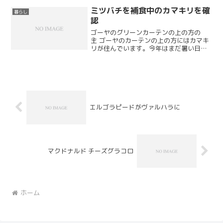
かく、地味な機種の交換フィルターは店
ミツバチを補食中のカマキリを確
暮らし
頭で見かけることもほとん...
認
ゴーヤのグリーンカーテンの上の方の
主 ゴーヤのカーテンの上の方にはカマキ
リが住んでいます。今年はまだ暑い日が
続いているからか、ゴーヤもまだまだ花
を咲かせておりいろいろな昆虫が受粉に
来るのでカマキリには良い狩り場になっ
ているようです。今朝、ミ...
エルゴラピードがヴァルハラに
マクドナルド チーズグラコロ
ホーム