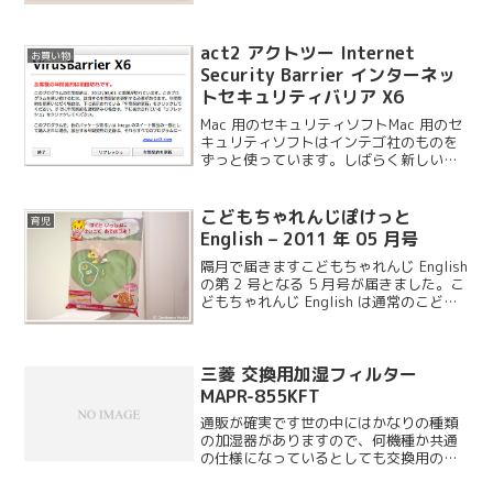
act2 アクトツー Internet
お買い物
Security Barrier インターネッ
トセキュリティバリア X6
Mac 用のセキュリティソフトMac 用のセ
キュリティソフトはインテゴ社のものを
ずっと使っています。しばらく新しいバ
ージョンは発売されていないのですが、1
年間の契約が切れたので同じソフトをも
う一度購入することにしました。そもそ
こどもちゃれんじぽけっと
育児
も Mac ...
English – 2011 年 05 月号
隔月で届きますこどもちゃれんじ English
の第 2 号となる 5 月号が届きました。こ
どもちゃれんじ English は通常のこども
ちゃれんじと違い、1 ヶ月おきに届きま
す。
三菱 交換用加湿フィルター
MAPR-855KFT
通販が確実です世の中にはかなりの種類
の加湿器がありますので、何機種か共通
の仕様になっているとしても交換用のフ
ィルターもかなりの数にのぼります。最
新モデルやフラグシップモデルならとも