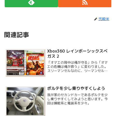
弐穀米
関連記事
Xbox360 レインボーシックスベ
ガス 2
「オマエの背中は俺が守る」から「オマ
エの危機は俺が救う」に変わりました。
スリーマンセルなのに、ツーマンセルと
他一名の働きしかしなかった私が危機を
救えるか疑問ですが、前作が非常におも
しろかったので購入しました。前作は結
構やり込んでいたので、「...
ポルテを少し乗りやすくしよう
我が家のセカンドカーであるポルテを少
し乗りやすくしてみようと思います。今
回は操舵系と電装系を少々。