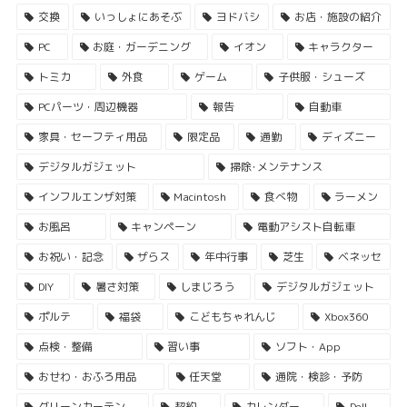
交換
いっしょにあそぶ
ヨドバシ
お店・施設の紹介
PC
お庭・ガーデニング
イオン
キャラクター
トミカ
外食
ゲーム
子供服・シューズ
PCパーツ・周辺機器
報告
自動車
家具・セーフティ用品
限定品
通勤
ディズニー
デジタルガジェット
掃除･メンテナンス
インフルエンザ対策
Macintosh
食べ物
ラーメン
お風呂
キャンペーン
電動アシスト自転車
お祝い・記念
ザらス
年中行事
芝生
ベネッセ
DIY
暑さ対策
しまじろう
デジタルガジェット
ポルテ
福袋
こどもちゃれんじ
Xbox360
点検・整備
習い事
ソフト・App
おせわ・おふろ用品
任天堂
通院・検診・予防
グリーンカーテン
契約
カレンダー
Dell