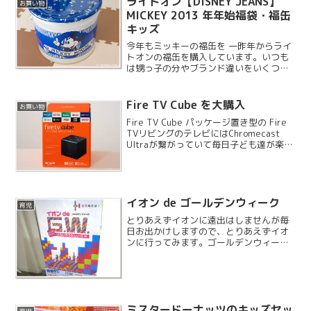
ライトオン【DISNEY JEANS】
お買い物
MICKEY 2013 年年始福袋・福缶
キッズ
今年もミッキーの福缶を 一昨年からライ
トオンの福缶を購入しています。いつも
は甥っ子の分やブランド違いをいくつか
購入していましたが、今回は DISNEY
JEANS のものを 1 つだけ購入していま
す。
Fire TV Cube を大購入
お買い物
Fire TV Cube パッケージ置き型の Fire
TVリビングのテレビにはChromecast
Ultraが繋がっていて毎日子ども達が楽し
く動画配信を観ていま
す。/archives/16453私の仕事スペース
に新たに19インチのTVを...
イオン de ゴールデンウィーク
育児
とりあえずイオンに遠出はしませんが毎
日お出かけしますので、とりあえずイオ
ンに行ってみます。ゴールデンウィーク
ということもあってイベントがあるよう
ですね。
ミスタードーナッツのキッズセッ