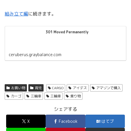
組み立て編
に続きます。
301 Moved Permanently
ceruberus.graybalance.com
お買い物
育児
CARGO
アイデス
アマゾンで購入
カーゴ
三輪車
三輪車
乗り物
シェアする
X
Facebook
はてブ