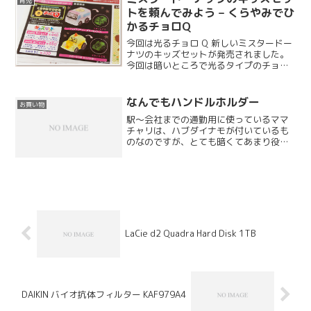
育児
トを頼んでみよう – くらやみでひ
かるチョロQ
今回は光るチョロ Q 新しいミスタードー
ナツのキッズセットが発売されました。
今回は暗いところで光るタイプのチョロ
Q の登場です。
なんでもハンドルホルダー
お買い物
駅〜会社までの通勤用に使っているママ
チャリは、ハブダイナモが付いているも
のなのですが、とても暗くてあまり役に
立たないので別のライトを付けることに
しました。最初はハブダイナモ対応の
LED の明るいライトを購入しようと思っ
たのですが、良さそう...
LaCie d2 Quadra Hard Disk 1TB
DAIKIN バイオ抗体フィルター KAF979A4