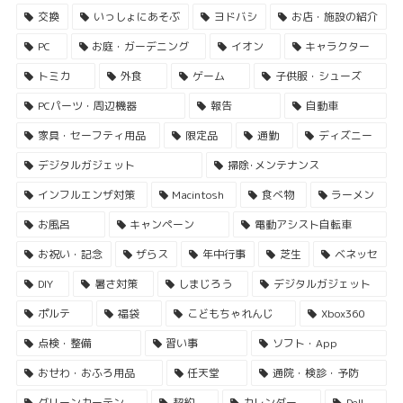
交換
いっしょにあそぶ
ヨドバシ
お店・施設の紹介
PC
お庭・ガーデニング
イオン
キャラクター
トミカ
外食
ゲーム
子供服・シューズ
PCパーツ・周辺機器
報告
自動車
家具・セーフティ用品
限定品
通勤
ディズニー
デジタルガジェット
掃除･メンテナンス
インフルエンザ対策
Macintosh
食べ物
ラーメン
お風呂
キャンペーン
電動アシスト自転車
お祝い・記念
ザらス
年中行事
芝生
ベネッセ
DIY
暑さ対策
しまじろう
デジタルガジェット
ポルテ
福袋
こどもちゃれんじ
Xbox360
点検・整備
習い事
ソフト・App
おせわ・おふろ用品
任天堂
通院・検診・予防
グリーンカーテン
契約
カレンダー
Dell