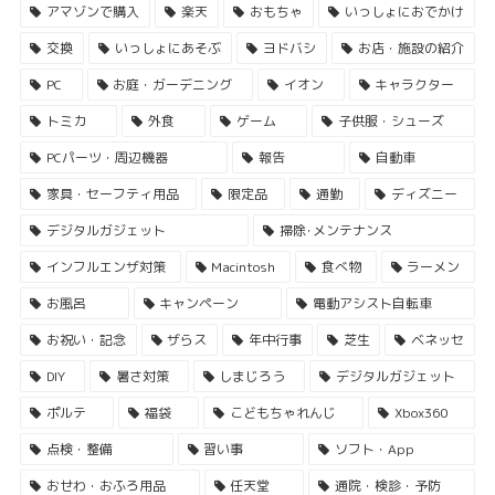
アマゾンで購入
楽天
おもちゃ
いっしょにおでかけ
交換
いっしょにあそぶ
ヨドバシ
お店・施設の紹介
PC
お庭・ガーデニング
イオン
キャラクター
トミカ
外食
ゲーム
子供服・シューズ
PCパーツ・周辺機器
報告
自動車
家具・セーフティ用品
限定品
通勤
ディズニー
デジタルガジェット
掃除･メンテナンス
インフルエンザ対策
Macintosh
食べ物
ラーメン
お風呂
キャンペーン
電動アシスト自転車
お祝い・記念
ザらス
年中行事
芝生
ベネッセ
DIY
暑さ対策
しまじろう
デジタルガジェット
ポルテ
福袋
こどもちゃれんじ
Xbox360
点検・整備
習い事
ソフト・App
おせわ・おふろ用品
任天堂
通院・検診・予防