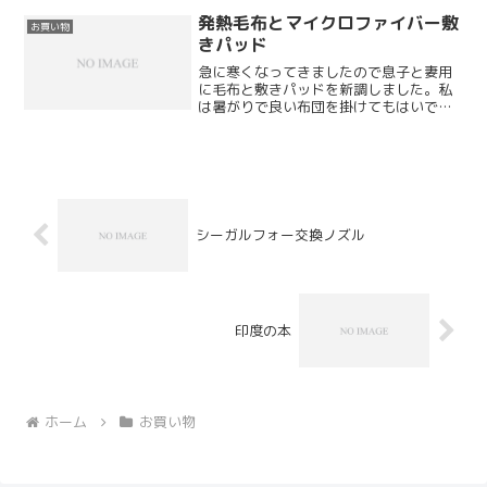
24GB になります。パッケージは簡易的
なものになっていて付...
発熱毛布とマイクロファイバー敷
お買い物
きパッド
急に寒くなってきましたので息子と妻用
に毛布と敷きパッドを新調しました。私
は暑がりで良い布団を掛けてもはいでし
まうので、今回は購入見送りです。楽天
のお店でずいぶん安い商品を見つけたら
しく、7 割引きくらいで購入したそうで
す。
シーガルフォー交換ノズル
印度の本
ホーム
お買い物