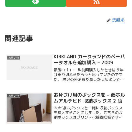
弐穀米
関連記事
KIRKLAND カークランドのペーパ
お買い物
ータオルを追加購入 – 2009
最後の 1 ロール前回購入したときは今年
は乗り切れるだろうと思っていたのです
が、 思いの外消費が激しかったようで、
最後の 1 ロールとなってしまいました。
まぁ、キッチンだけではなくフロアマッ
トの拭き掃除などにも使っているので消
お片づけ用のボックスを – 低ホル
お買い物
費量が多くなる...
ムアルデヒド 収納ボックス 2 段
お片付けボックスと一緒に収納ボックス
も購入することにしました。こちらの収
納ボックスはプリント化粧繊維板です
が、使用している木材が低ホルムアルデ
ヒドのものを使っており、☆☆☆等級の
仕様になっています。