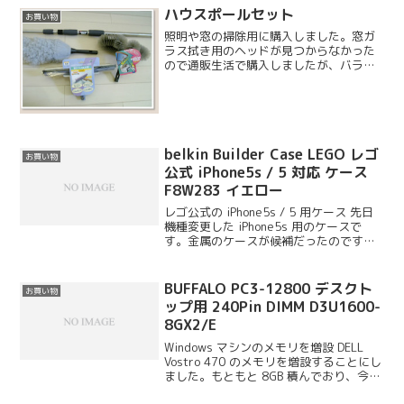
ハウスポールセット
お買い物
照明や窓の掃除用に購入しました。窓ガ
ラス拭き用のヘッドが見つからなかった
ので通販生活で購入しましたが、バラ売
りをみつけることができればそちらの方
が全然安いので、お気を付け下さい。
belkin Builder Case LEGO レゴ
お買い物
公式 iPhone5s / 5 対応 ケース
F8W283 イエロー
レゴ公式の iPhone5s / 5 用ケース 先日
機種変更した iPhone5s 用のケースで
す。金属のケースが候補だったのです
が、買い物に寄ったケーズデンキの売り
場でこちらのケースを見つけて気に入り
ました。カラーバリエーションは三色あ
BUFFALO PC3-12800 デスクト
お買い物
り...
ップ用 240Pin DIMM D3U1600-
8GX2/E
Windows マシンのメモリを増設 DELL
Vostro 470 のメモリを増設することにし
ました。もともと 8GB 積んでおり、今回
は 16GB 追加することにしたので合計