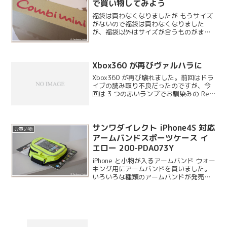
で買い物してみよう
福袋は買わなくなりましたが もうサイズ
がないので福袋は買わなくなりました
が、福袋以外はサイズが合うものがまだ
あるのでセールの時に購入しています。
いつもは DM が届くことが多いのですが
たまにメールでいきなり告知が来たりし
Xbox360 が再びヴァルハラに
ます。
Xbox360 が再び壊れました。前回はドラ
イブの読み取り不良だったのですが、今
回は 3 つの赤いランプでお馴染みの Red
Ring of Death になってしまいました。
サンワダイレクト iPhone4S 対応
お買い物
アームバンドスポーツケース イ
エロー 200-PDA073Y
iPhone と小物が入るアームバンド ウォー
キング用にアームバンドを買いました。
いろいろな種類のアームバンドが発売さ
れていますが、小物が入るポケット付き
のこちらを選びました。