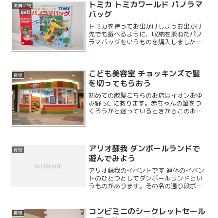
トミカ トミカワールド パノラマ
お買い物
バッグ
トミカを持ってお出かけしようお出かけ
先でも遊べるように、収納を兼ねたパノ
ラマバッグをいうものを購入しました。
お泊まりのときなどに車に積んでいけ
ば、向こうでヒマになっても大丈夫で
す。トミカの持ち歩ける道路などは結構
こども美容室 チョッキンズで髪
種類が豊富ですが、収容台数が...
育児
を切ってもらおう
初めての散髪こちらのお店はイオンおゆ
み野 SC にあります。赤ちゃんの筆をつ
くろうかと迷っているときからこのお店
は興味があったのですが、今まで行った
ことはありませんでした。息子の初めて
の散髪を一緒に行くのをとても楽しみに
していたのですが、私...
アリオ蘇我 ダンボールランドで
育児
遊んでみよう
アリオ蘇我のイベントです 連休のイベン
トのひとつとしてダンボールランドとい
うものがあります。その名の通り段ボー
ルで出来た遊具か設置されており、楽し
く遊べる施設になっています。
コンビミニのシークレットセール
育児