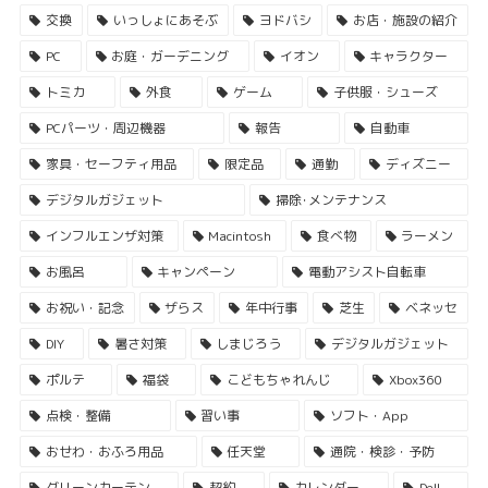
交換
いっしょにあそぶ
ヨドバシ
お店・施設の紹介
PC
お庭・ガーデニング
イオン
キャラクター
トミカ
外食
ゲーム
子供服・シューズ
PCパーツ・周辺機器
報告
自動車
家具・セーフティ用品
限定品
通勤
ディズニー
デジタルガジェット
掃除･メンテナンス
インフルエンザ対策
Macintosh
食べ物
ラーメン
お風呂
キャンペーン
電動アシスト自転車
お祝い・記念
ザらス
年中行事
芝生
ベネッセ
DIY
暑さ対策
しまじろう
デジタルガジェット
ポルテ
福袋
こどもちゃれんじ
Xbox360
点検・整備
習い事
ソフト・App
おせわ・おふろ用品
任天堂
通院・検診・予防
グリーンカーテン
契約
カレンダー
Dell