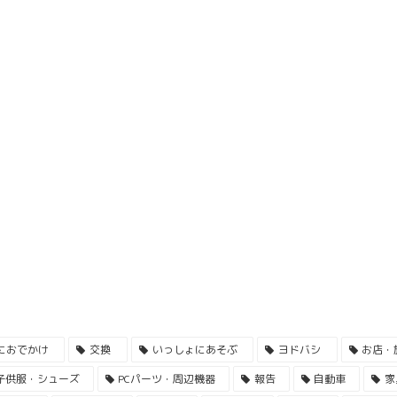
におでかけ
交換
いっしょにあそぶ
ヨドバシ
お店・
子供服・シューズ
PCパーツ・周辺機器
報告
自動車
家