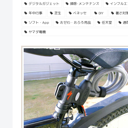
デジタルガジェット
掃除･メンテナンス
インフルエ
年中行事
芝生
ベネッセ
DIY
暑さ対
ソフト・App
おせわ・おふろ用品
任天堂
通
ヤマダ電機