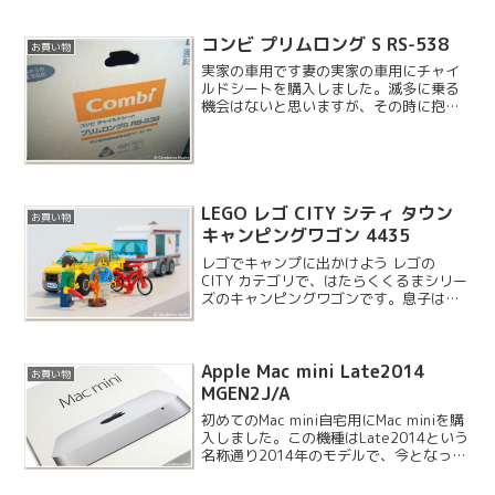
い日は水遊びをさせてあげたいと思いま
す。
コンビ プリムロング S RS-538
お買い物
実家の車用です妻の実家の車用にチャイ
ルドシートを購入しました。滅多に乗る
機会はないと思いますが、その時に抱っ
こで乗るわけにはいかないので購入で
す。今回購入したプリムロング S は 1 台
で新生児から 7 歳（約 25kg ）に対応
し、価格も...
LEGO レゴ CITY シティ タウン
お買い物
キャンピングワゴン 4435
レゴでキャンプに出かけよう レゴの
CITY カテゴリで、はたらくくるまシリー
ズのキャンピングワゴンです。息子は救
急車だと思っていたようですが、実はキ
ャンピングカーのセットなのです。
Apple Mac mini Late2014
お買い物
MGEN2J/A
初めてのMac mini自宅用にMac miniを購
入しました。この機種はLate2014という
名称通り2014年のモデルで、今となって
は古いMacと言えます。今年新型が出る
可能性があったのですが、この秋には出