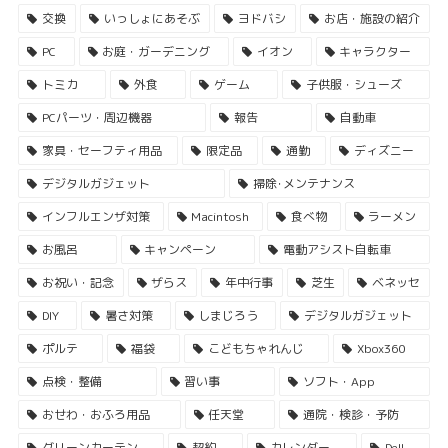
交換
いっしょにあそぶ
ヨドバシ
お店・施設の紹介
PC
お庭・ガーデニング
イオン
キャラクター
トミカ
外食
ゲーム
子供服・シューズ
PCパーツ・周辺機器
報告
自動車
家具・セーフティ用品
限定品
通勤
ディズニー
デジタルガジェット
掃除･メンテナンス
インフルエンザ対策
Macintosh
食べ物
ラーメン
お風呂
キャンペーン
電動アシスト自転車
お祝い・記念
ザらス
年中行事
芝生
ベネッセ
DIY
暑さ対策
しまじろう
デジタルガジェット
ポルテ
福袋
こどもちゃれんじ
Xbox360
点検・整備
習い事
ソフト・App
おせわ・おふろ用品
任天堂
通院・検診・予防
グリーンカーテン
契約
カレンダー
Dell