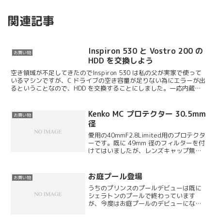
関連記事
Inspiron 530 と Vostro 200 の
お買い物
HDD を交換しよう
空き領域が不足してきたのでInspiron 530 は私の父が実家で使って
いるマシンですが、C ドライブの空き容量が足りない為にエラーが出
るということなので、HDD を交換することにしました。一応内蔵で
2 台積んではいるのですが、あわせて...
Kenko MC プロテクター 30.5mm
お買い物
径
愛用の40mmF2.8Limited用のプロテクタ
ーです。既に 49mm 径のフィルターを付
けてはいましたが、レンズキャップ無し
で使いたいという妻のリクエストがあっ
たので、こちらを購入してみました。
お庭プール登場
お買い物
うちのプリンスのプールデビューは既に
シェラトンのプールで終わっています
が、今度はお庭プールのデビューになり
ます。けっこう水が好きらしいので、暑