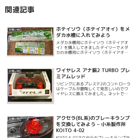
関連記事
ホテイソウ（ホテイアオイ）をメ
お買い物
ダカ水槽に入れてみよう
メダカ水槽用にホテイソウ（ホテイアオ
イ）を購入してきましたデイツーでメダ
カの水槽用にホテイソウ（ホテイアオ
イ）を購入してきました。ホテイソウな
のかホテイアオイなのかはっきりしない
のですが、メダカと相性が良いとされて
ワイヤレス アナ振2 TURBO プレ
お買い物
いる浮き草のひとつですね。...
ミアムレッド
リビングにあるプレステ2のコントローラ
はケーブルが鬱陶しくて見苦しいのでワ
イヤレスに換えてみました。ネットでい
ろいろリサーチした結果、ホリ社製のが
良いように思えましたのでこちらを購入
してみました。色味はいちばんキレイと
思える赤に決定です。
アクセラ(BL系)のブレーキランプ
お買い物
を交換してみよう – 小糸製作所
KOITO 4-02
KOITO 4-02アクセラのブレーキランプが