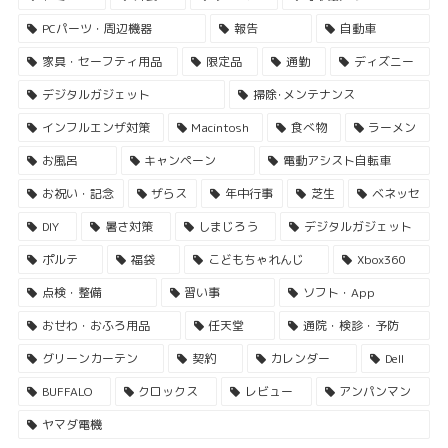
PCパーツ・周辺機器
報告
自動車
家具・セーフティ用品
限定品
通勤
ディズニー
デジタルガジェット
掃除･メンテナンス
インフルエンザ対策
Macintosh
食べ物
ラーメン
お風呂
キャンペーン
電動アシスト自転車
お祝い・記念
ザらス
年中行事
芝生
ベネッセ
DIY
暑さ対策
しまじろう
デジタルガジェット
ポルテ
福袋
こどもちゃれんじ
Xbox360
点検・整備
習い事
ソフト・App
おせわ・おふろ用品
任天堂
通院・検診・予防
グリーンカーテン
契約
カレンダー
Dell
BUFFALO
クロックス
レビュー
アンパンマン
ヤマダ電機