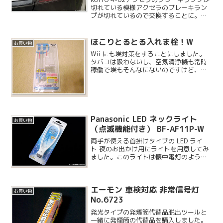
切れている模様アクセラのブレーキラン
プが切れているので交換することに。先
日ディーラーで6ヶ月点検を終えたばかり
で少しタイミングが悪かったですね。
ほこりとるとる入れま栓！W
お買い物
Wii にも埃対策をすることにしました。
タバコは吸わないし、空気清浄機も常時
稼働で埃もそんなにないのですけど、い
くらキレイにしていても何年か使うと内
部に埃がたまるので、こちらを購入しま
した。この手のフィルターは冷却効果が
落ちる気がしますが、...
Panasonic LED ネックライト
お買い物
（点滅機能付き） BF-AF11P-W
両手が使える首掛けタイプの LED ライ
ト 夜のお出かけ用にライトを用意してみ
ました。このライトは懐中電灯のように
任意の場所を照らすという使い方ではな
く、足元を照らしたり周囲からの視認性
を高めてくれるライトです。首掛けタイ
エーモン 車検対応 非常信号灯
プなので両手が使え...
お買い物
No.6723
発光タイプの発煙筒代替品脱出ツールと
一緒に発煙筒の代替品を購入しました。