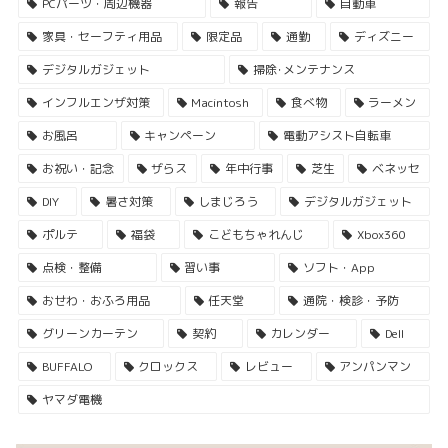
PCパーツ・周辺機器
報告
自動車
家具・セーフティ用品
限定品
通勤
ディズニー
デジタルガジェット
掃除･メンテナンス
インフルエンザ対策
Macintosh
食べ物
ラーメン
お風呂
キャンペーン
電動アシスト自転車
お祝い・記念
ザらス
年中行事
芝生
ベネッセ
DIY
暑さ対策
しまじろう
デジタルガジェット
ポルテ
福袋
こどもちゃれんじ
Xbox360
点検・整備
習い事
ソフト・App
おせわ・おふろ用品
任天堂
通院・検診・予防
グリーンカーテン
契約
カレンダー
Dell
BUFFALO
クロックス
レビュー
アンパンマン
ヤマダ電機