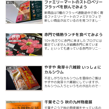
ファミリーマートのストロベリー
暮らし
フラッペを飲んでみよう
新商品は3種のフラッペ通勤途中で良く寄
るファミリーマートのファミマカフェで
新しい商品が出ているのを見つけまし
た。今回は3種類のフラッペが一挙にデビ
ューしているようで、その中のストロベ
リーフラッペを選ぶ事にしました。フラ
赤門で情熱ランチを食べてみよう
ッペの場合、「飲む」の...
10ヶ月ぶりに赤門に来ましたブログには
載せていませんが結構赤門に来ていま
す。といっても通っている赤門がリニュ
ーアル工事に入ったりしたためタイミン
グが合わず、およそ10ヶ月ぶりの赤門と
なりました。子供たちはおばあちゃん子
なのでお義母様にお願い...
やずや 発芽十六雑穀 いっしょに
お買い物
カルシウム
不足しがちなカルシウムを普段のご飯は
やずやの発芽十六雑穀にしていますが、
カルシウム入りというものが出たのでこ
ちらを購入してみました。日本人はカル
シウムが不足しがちだそうで、サプリメ
ントを使ったりせずにご飯といっしょに
千葉そごう 秋の九州物産展
摂取できるのはいいですね...
千葉そごうで秋の物産展をやっているの