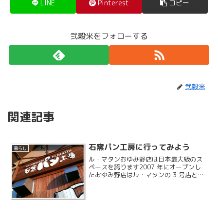
LINE
Pinterest
コピー
弐穀米をフォローする
弐穀米
関連記事
石窯パン工房に行ってみよう
暮らし
ル・マタンおゆみ野店は日本最大級のス
ペースを誇ります2007 年にオープンし
たおゆみ野店はル・マタンの 3 号店とな
ります。駐車スペースは60 台分もあり、
いつもお客さんで賑わっています。定期
的にイベントもあり、元旦には甘酒も振
る舞われたり...