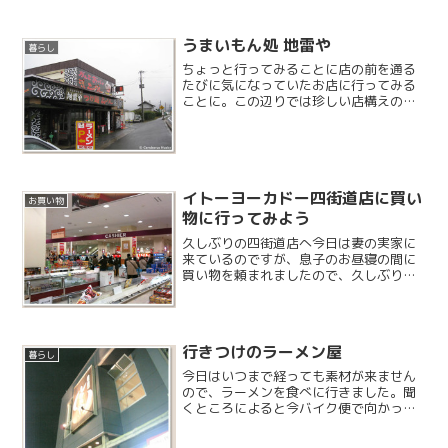
うまいもん処 地雷や
暮らし
ちょっと行ってみることに店の前を通る
たびに気になっていたお店に行ってみる
ことに。この辺りでは珍しい店構えの店
舗です。
イトーヨーカドー四街道店に買い
お買い物
物に行ってみよう
久しぶりの四街道店へ今日は妻の実家に
来ているのですが、息子のお昼寝の間に
買い物を頼まれましたので、久しぶりの
イトーヨーカドー四街道店にやってきま
した。おゆみ野に来る前は四街道に住ん
でいたので、四街道店と旧四街道店には
よく来ていました。特に旧...
行きつけのラーメン屋
暮らし
今日はいつまで経っても素材が来ません
ので、ラーメンを食べに行きました。聞
くところによると今バイク便で向かって
いるそうです。