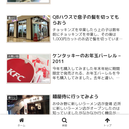
QBハウスで息子の髪を切っても
暮らし
らおう
チョッキンズを卒業したら上の子は数年
前にチョッキンズを卒業し、その後は
1,000円カットのお店で髪を切っていま
す。だいたい何かのついでにカットして
もらう事が多いので、ここのQBハウスの
他にも2ヶ所くらい馴染みのお店がありま
ケンタッキーのお年玉バーレル –
お買い物
す。昔は小学校の近...
2011
今年も購入してみました年末年始に期間
限定で発売される、お年玉バーレルを今
年も購入してみました。去年と違い、今
年はフタが普通のデザインですね。
麺屋侍に行ってみよう
暮らし
おゆみ野に新しいラーメン店が登場 近所
に新しいラーメン店がオープンしたのは
知っていましたがなかなか行く機会があ
りませんでした。久しぶりに友人と会っ
たので一緒に行ってみることに。この様
ホーム
検索
トップ
にバイク等が停まっていると車は停めら