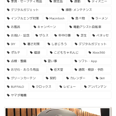
家具・セーフティ用品
限定品
通勤
ディズニー
デジタルガジェット
掃除･メンテナンス
インフルエンザ対策
Macintosh
食べ物
ラーメン
お風呂
キャンペーン
電動アシスト自転車
お祝い・記念
ザらス
年中行事
芝生
ベネッセ
DIY
暑さ対策
しまじろう
デジタルガジェット
ポルテ
福袋
こどもちゃれんじ
Xbox360
点検・整備
習い事
ソフト・App
おせわ・おふろ用品
任天堂
通院・検診・予防
グリーンカーテン
契約
カレンダー
Dell
BUFFALO
クロックス
レビュー
アンパンマン
ヤマダ電機