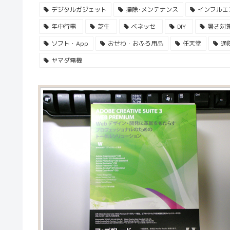
デジタルガジェット
掃除･メンテナンス
インフルエ
年中行事
芝生
ベネッセ
DIY
暑さ対
ソフト・App
おせわ・おふろ用品
任天堂
通
ヤマダ電機