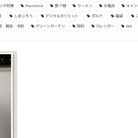
ンザ対策
Macintosh
食べ物
ラーメン
お風呂
キャン
策
しまじろう
デジタルガジェット
ポルテ
福袋
院・検診・予防
グリーンカーテン
契約
カレンダー
Dell