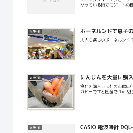
がっている時でもゲートの開
ボーネルンドで息子の誕
お買い物
大人も楽しいボーネルンド千
にんじんを大量に購
お買い物
食材を購入しに村の市場に
カドーですと国産で 1kg 
CASIO 電波時計 DQL-
お買い物