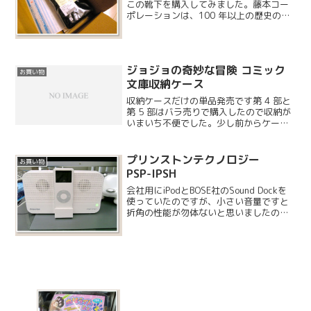
この靴下を購入してみました。藤本コー
ポレーションは、100 年以上の歴史のあ
る靴下・手袋メーカーで、この発熱ソッ
クスは自衛隊の冬期演習にも使われてい
るほどの逸品です。一般向けにはカタロ
グハウスでしか購...
ジョジョの奇妙な冒険 コミック
お買い物
文庫収納ケース
収納ケースだけの単品発売です第 4 部と
第 5 部はバラ売りで購入したので収納が
いまいち不便でした。少し前からケース
だけ販売するということなのでしばらく
待って購入しました。
プリンストンテクノロジー
お買い物
PSP-IPSH
会社用にiPodとBOSE社のSound Dockを
使っていたのですが、小さい音量ですと
折角の性能が勿体ないと思いましたの
で、こちらのスピーカーを購入しまし
た。プリンストンテクノロジー社製で、
Macを持っている人には結構なじみの深
いメーカー...