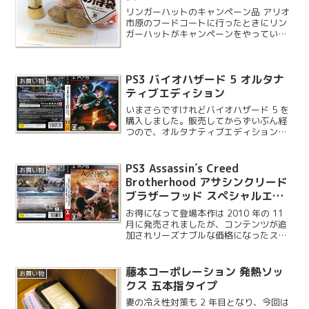
リンガーハットのキャンペーン品 アリオ
市原のフードコートに行ったときにリン
ガーハットがキャンペーンをやっている
のを見つけて購入してみました。このお
得袋は 1,000 円で販売しており、2/22
〜 2/28 までの数量限定キャンペーン品
PS3 バイオハザード 5 オルタナ
です...
お買い物
ティブエディション
いまさらですけれどバイオハザード 5 を
購入しました。販売してからずいぶん経
つので、オルタナティブエディションを
お安く購入することができました。ネッ
トには攻略情報もたくさんあると思うの
で、ネタバレさえ気をつければ後で買う
PS3 Assassin´s Creed
お買い物
方がいろいろお得です...
Brotherhood アサシンクリード
ブラザーフッド スペシャルエデ
ィション
お得になって登場本作は 2010 年の 11
月に発売されましたが、コンテンツが追
加されリーズナブルな価格になったスペ
シャルエディションが先週発売されまし
た。PS3, Xbox360, WindowsPC の発売
となりますが、前作と同様に ...
藤本コーポレーション 発熱ソッ
お買い物
クス 五本指タイプ
妻の冷え性対策も 2 年目となり、今回は