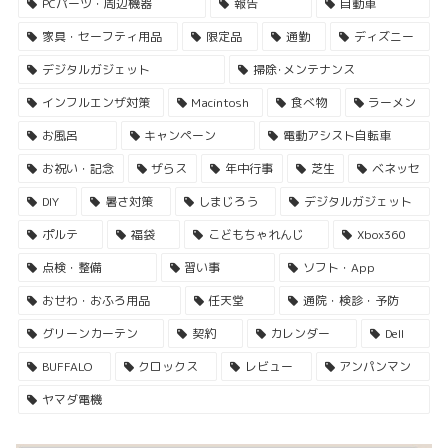
PCパーツ・周辺機器
報告
自動車
家具・セーフティ用品
限定品
通勤
ディズニー
デジタルガジェット
掃除･メンテナンス
インフルエンザ対策
Macintosh
食べ物
ラーメン
お風呂
キャンペーン
電動アシスト自転車
お祝い・記念
ザらス
年中行事
芝生
ベネッセ
DIY
暑さ対策
しまじろう
デジタルガジェット
ポルテ
福袋
こどもちゃれんじ
Xbox360
点検・整備
習い事
ソフト・App
おせわ・おふろ用品
任天堂
通院・検診・予防
グリーンカーテン
契約
カレンダー
Dell
BUFFALO
クロックス
レビュー
アンパンマン
ヤマダ電機