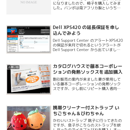
になりましたので、椅子を購入してみま
した。バンボは南アフリカ製というちょ
っと変わった感じなのですが、南アフリ
カのおじいちゃんが考案したとかどこか
で見た記憶があります。使用開始時期は
首がすわったら使える様（...
Dell XPS420 の延長保証を申し
込んでみよう
Dell Support Center のアラートXPS420
の保証が来月で切れるというアラートが
Dell Support Center から出ていまし
た。時の経つのは早いものです。
カタログハウスで藤本コーポレー
お買い物
ションの発熱ソックスを追加購入
割引販売の案内が来ました妻が愛用して
いる藤本コーポレーションの発熱ソック
スですが、少し前にリピート購入者向け
に割引販売の案内が届きました。申込み
の有効期限が近づいてきたのでそろそろ
購入することにしました。
携帯クリーナー付ストラップ い
ちごちゃん＆びわちゃん
かわいいストラップ 銚子に行ってきたの
ですが、息子がこちらのストラップを欲
しがったのでイチゴとびわを購入しまし