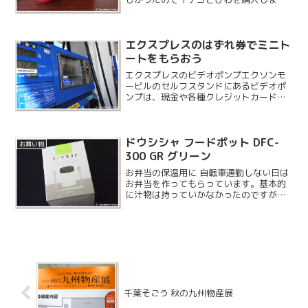
た。どちらか 1 つ買うことになっていた
のですが、なぜか 2 つになってしまいま
した。価格はたしか 450 円ずつだと思い
エクスプレスのはずれ券でミニト
ましたが...
ートをもらおう
エクスプレスのビデオポンプエクソンモ
ービルのセルフスタンドにあるビデオポ
ンプは、現金や各種クレジットカードの
他にもスピードパスや電子マネが使えた
り、ドトール併設店ではこの場で注文が
できたりするかなり賢い給油機です。こ
ドウシシャ フードポット DFC-
のタッチパネルにはよくキ...
お買い物
300 GR グリーン
お弁当の保温用に 自転車通勤しない日は
お弁当を作ってもらっています。基本的
に汁物は持っていかなかったのですが、
フードポットという保温・保冷容器を買
ってもらいました。ドウシシャはイルミ
ネーション用の電球を購入したことがあ
りますが、いろいろ手広...
千葉そごう 秋の九州物産展