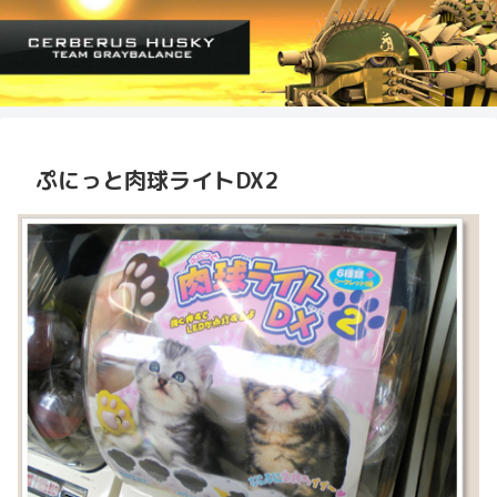
ぷにっと肉球ライトDX2