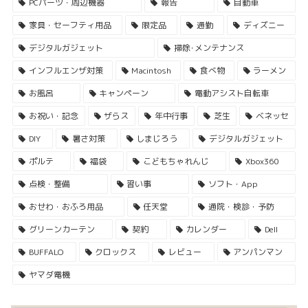
PCパーツ・周辺機器
報告
自動車
家具・セーフティ用品
限定品
通勤
ディズニー
デジタルガジェット
掃除･メンテナンス
インフルエンザ対策
Macintosh
食べ物
ラーメン
お風呂
キャンペーン
電動アシスト自転車
お祝い・記念
ザらス
年中行事
芝生
ベネッセ
DIY
暑さ対策
しまじろう
デジタルガジェット
ポルテ
福袋
こどもちゃれんじ
Xbox360
点検・整備
習い事
ソフト・App
おせわ・おふろ用品
任天堂
通院・検診・予防
グリーンカーテン
契約
カレンダー
Dell
BUFFALO
クロックス
レビュー
アンパンマン
ヤマダ電機