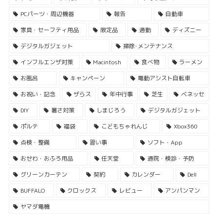
PCパーツ・周辺機器
報告
自動車
家具・セーフティ用品
限定品
通勤
ディズニー
デジタルガジェット
掃除･メンテナンス
インフルエンザ対策
Macintosh
食べ物
ラーメン
お風呂
キャンペーン
電動アシスト自転車
お祝い・記念
ザらス
年中行事
芝生
ベネッセ
DIY
暑さ対策
しまじろう
デジタルガジェット
ポルテ
福袋
こどもちゃれんじ
Xbox360
点検・整備
習い事
ソフト・App
おせわ・おふろ用品
任天堂
通院・検診・予防
グリーンカーテン
契約
カレンダー
Dell
BUFFALO
クロックス
レビュー
アンパンマン
ヤマダ電機