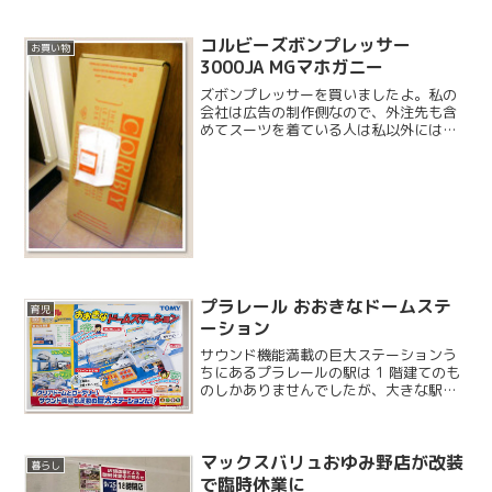
コルビーズボンプレッサー
お買い物
3000JA MGマホガニー
ズボンプレッサーを買いましたよ。私の
会社は広告の制作側なので、外注先も含
めてスーツを着ている人は私以外にはあ
まりいないのですが、他の業種のお客様
との打ち合わせがいきなりあったりする
ので、私はスーツにしています。ネット
で調べたらコルビーという...
プラレール おおきなドームステ
育児
ーション
サウンド機能満載の巨大ステーションう
ちにあるプラレールの駅は 1 階建てのも
のしかありませんでしたが、大きな駅が
やってきました。リアルなサウンドも聴
くことができます。
マックスバリュおゆみ野店が改装
暮らし
で臨時休業に