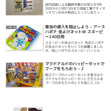
店内改装による臨時休業のお知らせ9月
26日から10月15日まで改装工事ですイオ
ンタウンおゆみ野店に入っているマック
スバリュが改装のため、20日ほど臨時休
業となります。2008年のオープンから10
年以上経ちますが、これだけ長期間の休
害虫の侵入を阻止しよう – アース
お買い物
業は初めて...
バポナ 虫よけネットＷ スヌーピ
ー240日用
スヌーピーの虫よけネット 先ほどバポナ
の虫よけネットをいくつか設置しました
が、同じバポナのスヌーピーバージョン
があるようなので 1 つ購入してみまし
た。90 日用と 240 日用があり、どちら
も数量限定だそうです。
マクドナルドのハッピーセットで
育児
ブーブをもらおう – 2
再びブーブのハッピーセットを息子はマ
クドナルドのハッピーセットでもらえる
ブーブのおもちゃがとても気に入ったよ
うで、朝早くからマクドナルドに行きた
いとリクエストされました。ということ
で、今朝の食事はマクドナルドになりま
した。