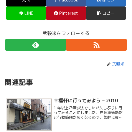
LINE
Pinterest
コピー
弐穀米をフォローする
弐穀米
関連記事
幸福軒に行ってみよう – 2010
暮らし
1 年以上ご無沙汰でしたが久しぶりに行
ってみることにしました。自転車通勤だ
と行動範囲が広くなるので、気軽に買い
物に行けたり昼食のバリエーションが増
えたりします。幸福軒は今年で 10 周年
だそうです。幸福軒公式サイト