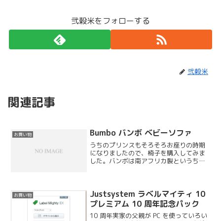
弐穀米をフォローする
弐穀米
関連記事
Bumbo バンボ ベビーソファ
お買い物
うちのプリンスもそろそろお座りの時期
になりましたので、椅子を購入してみま
した。バンボは南アフリカ製というちょ
っと変わった感じなのですが、南アフリ
カのおじいちゃんが考案したとかどこか
で見た記憶があります。使用開始時期は
首がすわったら使える様（...
Justsystem ラベルマイティ 10
お買い物
プレミアム 10 周年記念パック
10 周年実家の父親が PC を使っていろい