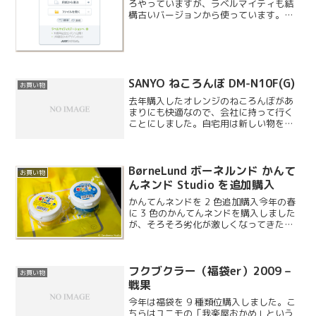
ろやっていますが、ラベルマイティも結
構古いバージョンから使っています。メ
モリも増設したことですし、新しいバー
ジョンが発売されたのでアップグレード
してみることにしました。
SANYO ねころんぼ DM-N10F(G)
お買い物
去年購入したオレンジのねころんぼがあ
まりにも快適なので、会社に持って行く
ことにしました。自宅用は新しい物を再
購入します。ねころんぼは店頭で見たこ
とありません。ニッチな市場なのかもし
れませんが、これは本当に優れもので
す。
BørneLund ボーネルンド かんて
お買い物
んネンド Studio を追加購入
かんてんネンドを 2 色追加購入今年の春
に 3 色のかんてんネンドを購入しました
が、そろそろ劣化が激しくなってきたの
でとりあえず 2 色追加してみました。期
間限定でセット物がお安くなっているの
ですが、今回はバラで購入しています。
フクブクラー（福袋er）2009 –
お買い物
戦果
今年は福袋を 9 種類位購入しました。こ
ちらはユニモの「我楽屋おかめ」という