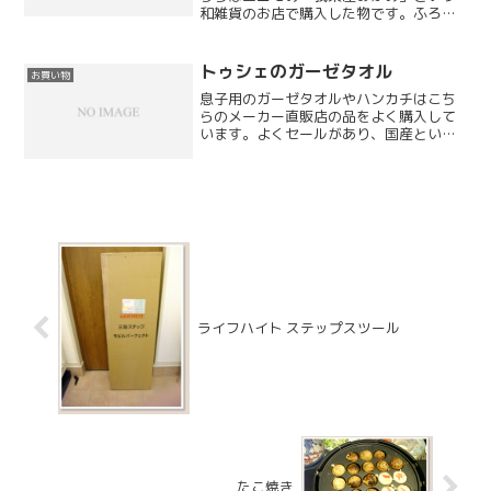
和雑貨のお店で購入した物です。ふろし
き包みがとても良い感じで中身もかなり
良い物が入っていました。しかもカレン
ダーも頂きました。ユニモは開封した福
トゥシェのガーゼタオル
お買い物
袋を返品しようとして...
息子用のガーゼタオルやハンカチはこち
らのメーカー直販店の品をよく購入して
います。よくセールがあり、国産という
こともあってかなりのリピーターです。
ライフハイト ステップスツール
たこ焼き