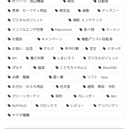
PCパーツ・周辺機器
報告
自動車
家具・セーフティ用品
限定品
通勤
ディズニー
デジタルガジェット
掃除･メンテナンス
インフルエンザ対策
Macintosh
食べ物
ラーメン
お風呂
キャンペーン
電動アシスト自転車
お祝い・記念
ザらス
年中行事
芝生
ベネッセ
DIY
暑さ対策
しまじろう
デジタルガジェット
ポルテ
福袋
こどもちゃれんじ
Xbox360
点検・整備
習い事
ソフト・App
おせわ・おふろ用品
任天堂
通院・検診・予防
グリーンカーテン
契約
カレンダー
Dell
BUFFALO
クロックス
レビュー
アンパンマン
ヤマダ電機